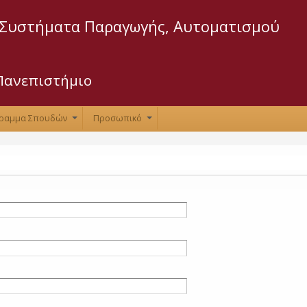
Παράκαμψη
προς το
 Συστήματα Παραγωγής, Αυτοματισμού
κυρίως
περιεχόμενο
Πανεπιστήμιο
ραμμα Σπουδών
Προσωπικό
+
+