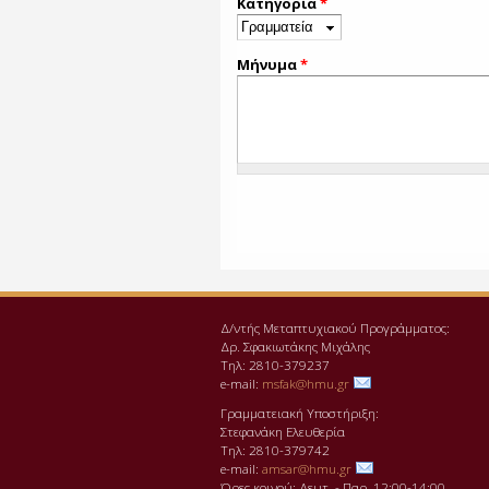
Κατηγορία
*
Μήνυμα
*
Δ/ντής Μεταπτυχιακού Προγράμματος:
Δρ. Σφακιωτάκης Μιχάλης
Τηλ: 2810-379237
e-mail:
msfak@hmu.gr
Γραμματειακή Υποστήριξη:
Στεφανάκη Ελευθερία
Τηλ: 2810-379742
e-mail:
amsar@hmu.gr
Ώρες κοινού: Δευτ. - Παρ. 12:00-14:00