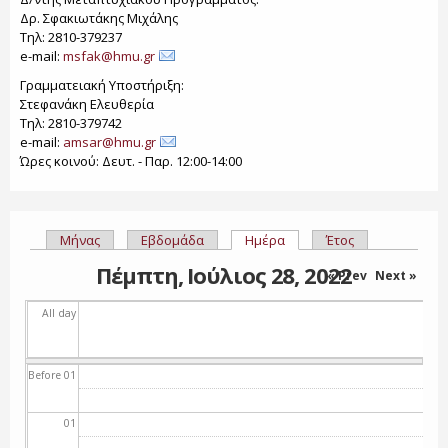
Δρ. Σφακιωτάκης Μιχάλης
Τηλ: 2810-379237
e-mail:
msfak@hmu.gr
Γραμματειακή Υποστήριξη:
Στεφανάκη Ελευθερία
Τηλ: 2810-379742
e-mail:
amsar@hmu.gr
Ώρες κοινού: Δευτ. - Παρ. 12:00-14:00
Μήνας
Εβδομάδα
Ημέρα
(ενεργή καρτέλα)
Έτος
Πρωτεύουσες καρτέλες
Πέμπτη, Ιούλιος 28, 2022
« Prev
Next »
All day
Before 01
01