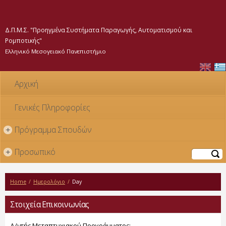
Παράκαμψη
προς το
κυρίως
Δ.Π.Μ.Σ. "Προηγμένα Συστήματα Παραγωγής, Αυτοματισμού και
περιεχόμενο
Ρομποτικής"
Ελληνικό Μεσογειακό Πανεπιστήμιο
Αρχική
Γενικές Πληροφορίες
Πρόγραμμα Σπουδών
+
Προσωπικό
+
Αναζήτηση
Home
/
Ημερολόγιο
/
Day
Στοιχεία Επικοινωνίας
Δ/ντής Μεταπτυχιακού Προγράμματος: