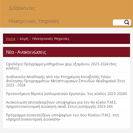
Διδάσκοντες
Ηλεκτρονικές Υπηρεσίες
Αναζήτηση
Home
/
Δομή
/
Ηλεκτρονικές Υπηρεσίες
Νέα - Ανακοινώσεις
Ωρολόγιο Πρόγραμμα μαθημάτων χειμ. εξαμήνου 2023-2024 (6ος
κύκλος)
Διαδικασία Απαλλαγής από την Υποχρέωση Καταβολής Τελών
Φοίτησης Προγραμμάτων Μεταπτυχιακών Σπουδών Ακαδημαϊκό Έτος
2023 - 2024
Προτεινόμενα θέματα Διπλωματικών Εργασιών, 5ος κύκλος 2023-2024Χ
Ανακοίνωση αποτελεσμάτων υποψηφίων για τον 6ο κύκλο Π.Μ.Σ.
Χρηματοοικονομική Διοίκηση ακαδ. έτους εισαγωγής 2023-24Χ
Πρόγραμμα συνεντεύξεων υποψηφίων του 6ου Κύκλου Π.Μ.Σ. στη
«Χρηματοοικονομική Διοίκηση»