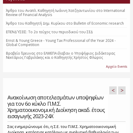
Άρθρο του Αναπλ. Καθηγητή Ιωάννη Χατζηαντωνίου στο International
Review of Financial Analysis
Άρθρο του Καθηγητή Δημ. Κυρίκου στο Bulletin of Economic research
ΕΠΕΝΔΎΣΕΙΣ: Το 2o τεύχος του περιοδικού του ΣΕΔ
Ernst & Young Greece - Young Tax Professional of the Year 2024 -
Global Competition
Βραβείο Έρευνας στο ΕΛΜΕΠΑ έλαβαν ο Υποψήφιος Διδάκτορας
Νεκτάριος Γαβριλάκης και ο Καθηγητής Χρήστος Φλώρος
Αρχείο Events
<
>
Ανακοίνωση αποτελεσμάτων υποψηφίων
για τον 6ο κύκλο Π.Μ.Σ.
Χρηματοοικονομική Διοίκηση ακαδ. έτους
εισαγωγής 2023-24Χ
Σας ενημερώνουμε ότι, η Σ.Ε. του Π.Μ.Σ. Χρηματοοικονομική
Διοίκηση, κατάρτισε κατάλογο με αναλυτική βαθμολογία των