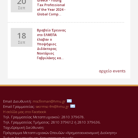
20
Greece - Young
Tax Professional
Σεπ
of the Year 2024 -
Global Comp...
Βραβείο Έρευνας
18
στο ΕΛΜΕΠΑ
έλαβαν ο
Σεπ
Υποψήφιος
Διδάκτορας
Νεκτάριος
Γαβριλάκης κα...
αρχείο events
Email Διευθυντή:
mscfinman@hmu.gr
Email Γραμματείας:
secrmsc-fm@hmu.gr
Η σελίδα μας στο Facebook
Τηλ. Γραμματείας Μεταπτυχιακού: 2810 379678.
Τηλ. Γραμματείας Τμήματος: 2810 379612 ή 2810 379636.
Ταχυδρομική διεύθυνση:
Πρόγραμμα Μεταπτυχιακών Σπουδών «Χρηματοοικονομική Διοίκηση»
Τμήμα Λογιστικής και Χρηματοοικονομικής