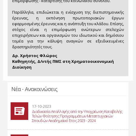
επιμόρφωσης - κατάρτισης του κοινωνικού συνόλου.
Παράλληλα, επιδιώκεται η ενίσχυση της διεπιστημονικής
έρευνας, η εκπόνηση πρωτοποριακών έργων
εφαρμοσμένης έρευνας και η ανάπτυξη του κλάδου. Επίσης,
στόχος είναι η επιμόρφωση ανώτερων στελεχών
επιχειρήσεων και οργανισμών του ιδιωτικού και δημόσιου
τομέα για την κάλυψη αναγκών σε εξειδικευμένες
δραστηριότητές τους.
Δρ. Χρήστος Φλώρος
Καθηγητής, Δ/ντής ΠΜΣ στη Χρηματοοικονομική
Διοίκηση
Νέα - Ανακοινώσεις
17-10-2023
Διαδικασία Απαλλαγής από την Υποχρέωση Καταβολής
Τελών Φοίτησης Προγραμμάτων Μεταπτυχιακών
Σπουδών Ακαδημαϊκό Έτος 2023 - 2024