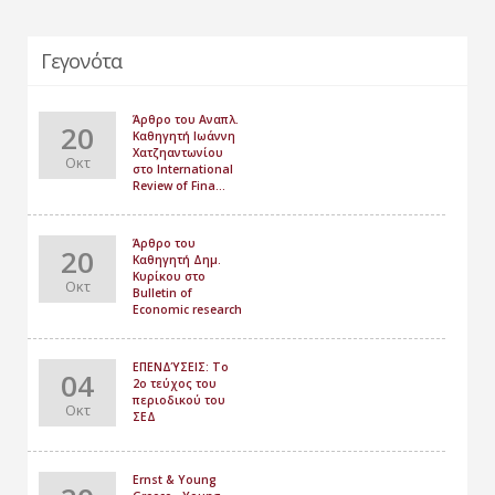
Γεγονότα
Άρθρο του Αναπλ.
20
Καθηγητή Ιωάννη
Χατζηαντωνίου
Οκτ
στο International
Review of Fina...
Άρθρο του
20
Καθηγητή Δημ.
Κυρίκου στο
Οκτ
Bulletin of
Economic research
ΕΠΕΝΔΎΣΕΙΣ: Το
04
2o τεύχος του
περιοδικού του
Οκτ
ΣΕΔ
Ernst & Young