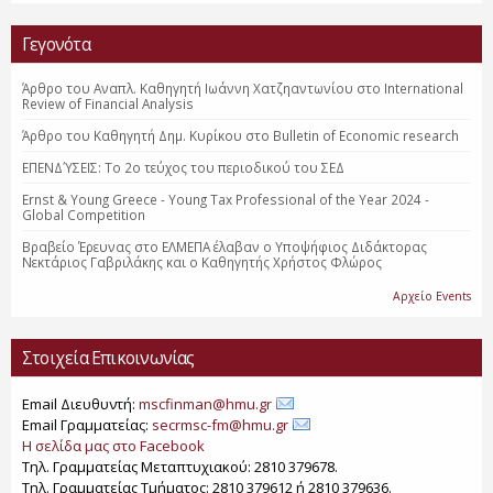
Γεγονότα
Άρθρο του Αναπλ. Καθηγητή Ιωάννη Χατζηαντωνίου στο International
Review of Financial Analysis
Άρθρο του Καθηγητή Δημ. Κυρίκου στο Bulletin of Economic research
ΕΠΕΝΔΎΣΕΙΣ: Το 2o τεύχος του περιοδικού του ΣΕΔ
Ernst & Young Greece - Young Tax Professional of the Year 2024 -
Global Competition
Βραβείο Έρευνας στο ΕΛΜΕΠΑ έλαβαν ο Υποψήφιος Διδάκτορας
Νεκτάριος Γαβριλάκης και ο Καθηγητής Χρήστος Φλώρος
Αρχείο Events
Στοιχεία Επικοινωνίας
Email Διευθυντή:
mscfinman@hmu.gr
Email Γραμματείας:
secrmsc-fm@hmu.gr
Η σελίδα μας στο Facebook
Τηλ. Γραμματείας Μεταπτυχιακού: 2810 379678.
Τηλ. Γραμματείας Τμήματος: 2810 379612 ή 2810 379636.