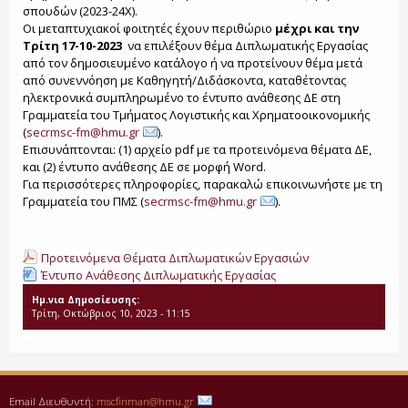
σπουδών (2023-24Χ).
Οι μεταπτυχιακοί φοιτητές έχουν περιθώριο
μέχρι και την
Τρίτη 17-10-2023
να επιλέξουν θέμα Διπλωματικής Εργασίας
από τον δημοσιευμένο κατάλογο ή να προτείνουν θέμα μετά
από συνεννόηση με Καθηγητή/Διδάσκοντα, καταθέτοντας
ηλεκτρονικά συμπληρωμένο το έντυπο ανάθεσης ΔΕ στη
Γραμματεία του Τμήματος Λογιστικής και Χρηματοοικονομικής
(
secrmsc-fm@hmu.gr
).
Επισυνάπτονται: (1) αρχείο pdf με τα προτεινόμενα θέματα ΔΕ,
και (2) έντυπο ανάθεσης ΔΕ σε μορφή Word.
Για περισσότερες πληροφορίες, παρακαλώ επικοινωνήστε με τη
Γραμματεία του ΠΜΣ (
secrmsc-fm@hmu.gr
).
Προτεινόμενα Θέματα Διπλωματικών Εργασιών
Έντυπο Ανάθεσης Διπλωματικής Εργασίας
Ημ.νια Δημοσίευσης:
Τρίτη, Οκτώβριος 10, 2023 - 11:15
Email Διευθυντή:
mscfinman@hmu.gr