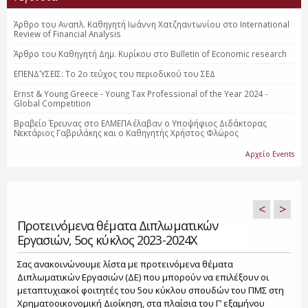
Άρθρο του Αναπλ. Καθηγητή Ιωάννη Χατζηαντωνίου στο International
Review of Financial Analysis
Άρθρο του Καθηγητή Δημ. Κυρίκου στο Bulletin of Economic research
ΕΠΕΝΔΎΣΕΙΣ: Το 2o τεύχος του περιοδικού του ΣΕΔ
Ernst & Young Greece - Young Tax Professional of the Year 2024 -
Global Competition
Βραβείο Έρευνας στο ΕΛΜΕΠΑ έλαβαν ο Υποψήφιος Διδάκτορας
Νεκτάριος Γαβριλάκης και ο Καθηγητής Χρήστος Φλώρος
Αρχείο Events
<
>
Προτεινόμενα θέματα Διπλωματικών
Εργασιών, 5ος κύκλος 2023-2024Χ
Σας ανακοινώνουμε λίστα με προτεινόμενα θέματα
Διπλωματικών Εργασιών (ΔΕ) που μπορούν να επιλέξουν οι
μεταπτυχιακοί φοιτητές του 5ου κύκλου σπουδών του ΠΜΣ στη
Χρηματοοικονομική Διοίκηση, στα πλαίσια του Γ’ εξαμήνου