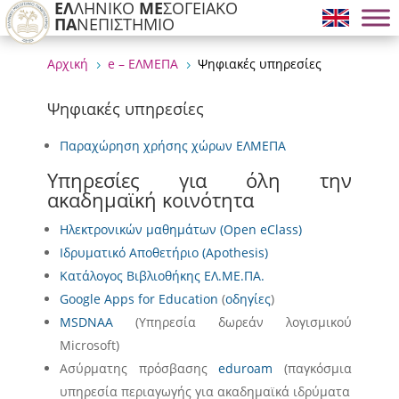
ΕΛ
ΛΗΝΙΚΟ
ΜΕ
ΣΟΓΕΙΑΚΟ
ΠΑ
ΝΕΠΙΣΤΗΜΙΟ
Αρχική
e – ΕΛΜΕΠΑ
Ψηφιακές υπηρεσίες
5
5
Ψηφιακές υπηρεσίες
Παραχώρηση χρήσης χώρων ΕΛΜΕΠΑ
Υπηρεσίες για όλη την
ακαδημαϊκή κοινότητα
Ηλεκτρονικών μαθημάτων (Open eClass)
Ιδρυματικό Αποθετήριο (Apothesis)
Κατάλογος Βιβλιοθήκης ΕΛ.ΜΕ.ΠΑ.
Google Apps for Education
(
οδηγίες
)
MSDNAA
(Υπηρεσία δωρεάν λογισμικού
Microsoft)
Ασύρματης πρόσβασης
eduroam
(παγκόσμια
υπηρεσία περιαγωγής για ακαδημαϊκά ιδρύματα