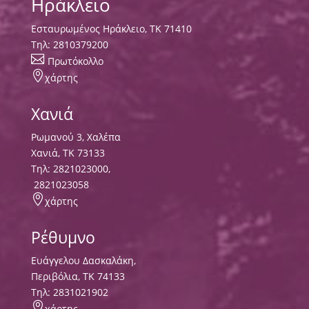
Ηράκλειο
Εσταυρωμένος Ηράκλειο, ΤΚ 71410
Τηλ:
2810379200

Πρωτόκολλο

χάρτης
Χανιά
Ρωμανού 3, Χαλέπα
Χανιά, ΤΚ 73133
Τηλ:
2821023000
,
2821023058

χάρτης
Ρέθυμνο
Ευάγγελου Δασκαλάκη,
Περιβόλια, ΤΚ 74133
Tηλ:
2831021902

χάρτης