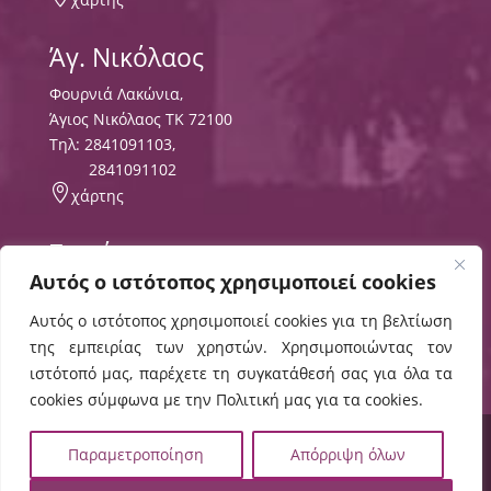
Άγ. Νικόλαος
Φουρνιά Λακώνια,
Άγιος Νικόλαος ΤΚ 72100
Τηλ:
2841091103
,
2841091102

χάρτης
Σητεία
Αυτός ο ιστότοπος χρησιμοποιεί cookies
Περιοχή Τρυπητός
ΤΘ 8556 ΤΚ 72300,
Αυτός ο ιστότοπος χρησιμοποιεί cookies για τη βελτίωση
Τηλ:
2843029497
της εμπειρίας των χρηστών. Χρησιμοποιώντας τον

χάρτης
ιστότοπό μας, παρέχετε τη συγκατάθεσή σας για όλα τα
cookies σύμφωνα με την Πολιτική μας για τα cookies.
© 2024 ΕΛΜΕΠΑ |
Πολιτική Cookies
,
Όροι Χρήσης
,
Παραμετροποίηση
Απόρριψη όλων
Δήλωση Προσβασιμότητας