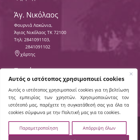
Άγ. Νικόλαος
Φουρνιά Λακώνια,
Άγιος Νικόλαος ΤΚ 72100
Τηλ:
2841091103
,
2841091102

χάρτης
Σητεία
Αυτός ο ιστότοπος χρησιμοποιεί cookies
Περιοχή Τρυπητός
ΤΘ 8556 ΤΚ 72300,
Αυτός ο ιστότοπος χρησιμοποιεί cookies για τη βελτίωση
Τηλ:
2843029497
της εμπειρίας των χρηστών. Χρησιμοποιώντας τον

χάρτης
ιστότοπό μας, παρέχετε τη συγκατάθεσή σας για όλα τα
cookies σύμφωνα με την Πολιτική μας για τα cookies.
© 2024 ΕΛΜΕΠΑ |
Πολιτική Cookies
,
Όροι Χρήσης
,
Παραμετροποίηση
Απόρριψη όλων
Δήλωση Προσβασιμότητας