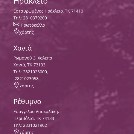
Ηράκλειο
Εσταυρωμένος Ηράκλειο, ΤΚ 71410
Τηλ:
2810379200

Πρωτόκολλο

χάρτης
Χανιά
Ρωμανού 3, Χαλέπα
Χανιά, ΤΚ 73133
Τηλ:
2821023000
,
2821023058

χάρτης
Ρέθυμνο
Ευάγγελου Δασκαλάκη,
Περιβόλια, ΤΚ 74133
Tηλ:
2831021902

χάρτης