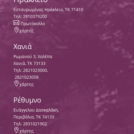
Εσταυρωμένος Ηράκλειο, ΤΚ 71410
Τηλ:
2810379200

Πρωτόκολλο

χάρτης
Χανιά
Ρωμανού 3, Χαλέπα
Χανιά, ΤΚ 73133
Τηλ:
2821023000
,
2821023058

χάρτης
Ρέθυμνο
Ευάγγελου Δασκαλάκη,
Περιβόλια, ΤΚ 74133
Tηλ:
2831021902

χάρτης