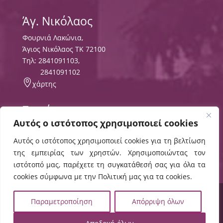
Άγ. Νικόλαος
Φουρνιά Λακώνια,
Άγιος Νικόλαος ΤΚ 72100
Τηλ:
2841091103
,
2841091102

χάρτης
Σητεία
Αυτός ο ιστότοπος χρησιμοποιεί cookies
Περιοχή Τρυπητός
ΤΘ 8556 ΤΚ 72300,
Αυτός ο ιστότοπος χρησιμοποιεί cookies για τη βελτίωση
Τηλ:
2843029497
της εμπειρίας των χρηστών. Χρησιμοποιώντας τον

χάρτης
ιστότοπό μας, παρέχετε τη συγκατάθεσή σας για όλα τα
cookies σύμφωνα με την Πολιτική μας για τα cookies.
© 2024 ΕΛΜΕΠΑ |
Πολιτική Cookies
,
Όροι Χρήσης
,
Παραμετροποίηση
Απόρριψη όλων
Δήλωση Προσβασιμότητας