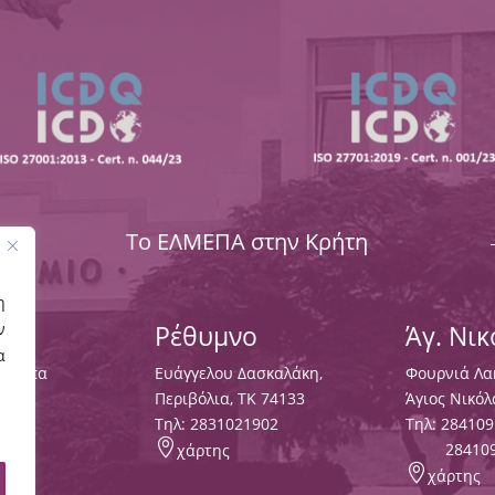
Το ΕΛΜΕΠΑ στην Κρήτη
η
ν
Ρέθυμνο
Άγ. Νι
α
Χαλέπα
Ευάγγελου Δασκαλάκη,
Φουρνιά Λα
133
Περιβόλια, ΤΚ 74133
Άγιος Νικόλ
3000
,
Tηλ:
2831021902
Τηλ:
284109

28410
χάρτης

χάρτης