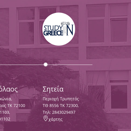
κόλαος
Σητεία
κώνια,
Περιοχή Τρυπητός
αος ΤΚ 72100
ΤΘ 8556 ΤΚ 72300,
1103
,
Τηλ:
2843029497

91102
χάρτης