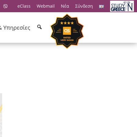
eClass
Webmail
Νέα
Σύνδεση
& Υπηρεσίες