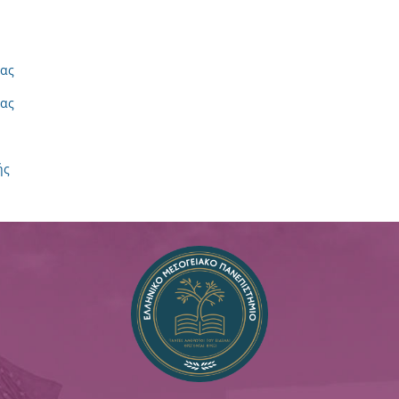
ίας
ίας
ής