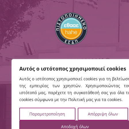
Αυτός ο ιστότοπος χρησιμοποιεί cookies
Αυτός ο ιστότοπος χρησιμοποιεί cookies για τη βελτίωσ
της εμπειρίας των χρηστών. Χρησιμοποιώντας το
Ηράκλειο
Χανιά
ιστότοπό μας, παρέχετε τη συγκατάθεσή σας για όλα τ
Ρωμανού 3, 
Εσταυρωμένος
cookies σύμφωνα με την Πολιτική μας για τα cookies.
Χανιά, ΤΚ 73
Ηράκλειο, ΤΚ 71410
Τηλ:
282102
Τηλ:
2810379200
Παραμετροποίηση
Απόρριψη όλων
2821023058

Πρωτόκολλο

χάρτης

χάρτης
Αποδοχή όλων