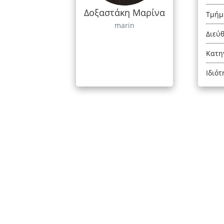
Δοξαστάκη Μαρίνα
Τμήμ
marin
Διεύ
Κατη
Ιδιότ
Ελληνικό Μεσογειακό
Πανεπιστήμιο
Ακαδημαϊκά Ημερολόγια
Αναζήτηση Προσωπικού
Χάρτης Αιθουσών
Επικοινωνία