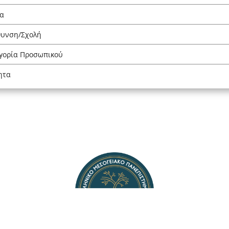
α
θυνση/Σχολή
γορία Προσωπικού
ητα