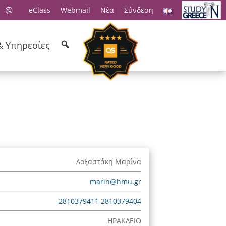
eClass
Webmail
Νέα
Σύνδεση
& Υπηρεσίες
Δοξαστάκη Μαρίνα
marin@hmu.gr
2810379411
2810379404
ΗΡΑΚΛΕΙΟ