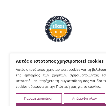
Αυτός ο ιστότοπος χρησιμοποιεί cookies
Αυτός ο ιστότοπος χρησιμοποιεί cookies για τη βελτίωσ
της εμπειρίας των χρηστών. Χρησιμοποιώντας το
Ηράκλειο
Χανιά
ιστότοπό μας, παρέχετε τη συγκατάθεσή σας για όλα τ
Ρωμανού 3, 
Εσταυρωμένος
cookies σύμφωνα με την Πολιτική μας για τα cookies.
Χανιά, ΤΚ 73
Ηράκλειο, ΤΚ 71410
Τηλ:
282102
Τηλ:
2810379200
Παραμετροποίηση
Απόρριψη όλων
2821023058

Πρωτόκολλο