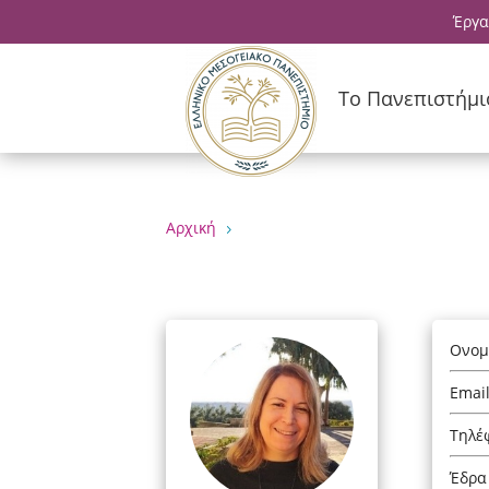
Έργα
Το Πανεπιστήμι
Αρχική
5
Ονομ
Emai
Τηλέ
Έδρα