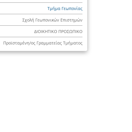
Τμήμα Γεωπονίας
Σχολή Γεωπονικών Επιστημών
ΔΙΟΙΚΗΤΙΚΟ ΠΡΟΣΩΠΙΚΟ
Προϊσταμένη/ος Γραμματείας Τμήματος
Hellenic Mediterranean
University
Προπτυχιακά Προγράμματα
Μεταπτυχιακά Προγράμματα
Σχολές & Τμήματα
Δια Βίου Μάθηση