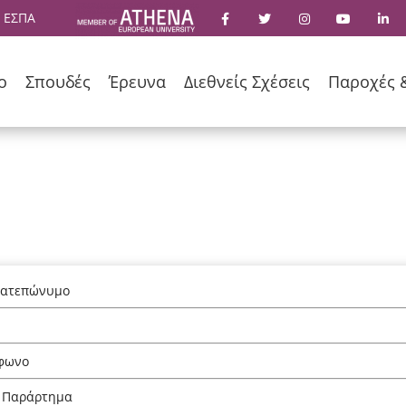
 ΕΣΠΑ
ο
Σπουδές
Έρευνα
Διεθνείς Σχέσεις
Παροχές 
ατεπώνυμο
l
φωνο
 Παράρτημα