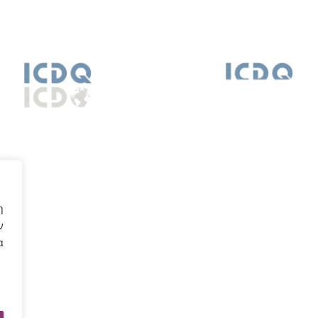
Το ΕΛΜΕΠΑ στην Κρήτη
η
ν
Ρέθυμνο
Άγ. Νι
α
Χαλέπα
Ευάγγελου Δασκαλάκη,
Φουρνιά Λα
133
Περιβόλια, ΤΚ 74133
Άγιος Νικόλ
3000
,
Tηλ:
2831021902
Τηλ:
284109

28410
χάρτης