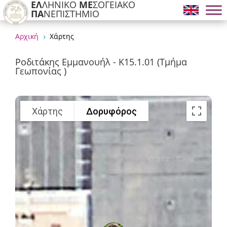
ΕΛ
ΛΗΝΙΚΟ
ΜΕ
ΣΟΓΕΙΑΚΟ
ΠΑ
ΝΕΠΙΣΤΗΜΙΟ
Αρχική
Χάρτης
5
Ροδιτάκης Εμμανουήλ - Κ15.1.01 (Τμήμα
Γεωπονίας )
Χάρτης
Δορυφόρος