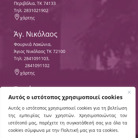
Περιβόλια, ΤΚ 74133
Tηλ:
2831021902

χάρτης
Άγ. Νικόλαος
Φουρνιά Λακώνια,
Άγιος Νικόλαος ΤΚ 72100
Τηλ:
2841091103
,
2841091102

χάρτης
Σητεία
Αυτός ο ιστότοπος χρησιμοποιεί cookies
Περιοχή Τρυπητός
ΤΘ 8556 ΤΚ 72300,
Αυτός ο ιστότοπος χρησιμοποιεί cookies για τη βελτίωση
Τηλ:
2843029497
της εμπειρίας των χρηστών. Χρησιμοποιώντας τον

χάρτης
ιστότοπό μας, παρέχετε τη συγκατάθεσή σας για όλα τα
cookies σύμφωνα με την Πολιτική μας για τα cookies.