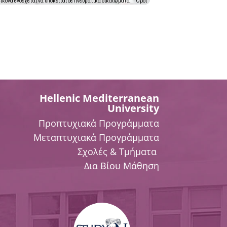
εικόνα ενδέχεται να υπόκειται σε πνευματικά δικαιώματα
Όροι
Hellenic Mediterranean
University
Προπτυχιακά Προγράμματα
Μεταπτυχιακά Προγράμματα
Σχολές & Τμήματα
Δια Βίου Μάθηση