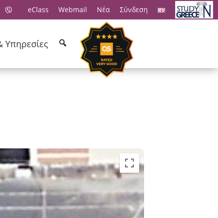
eClass
Webmail
Νέα
Σύνδεση
& Υπηρεσίες