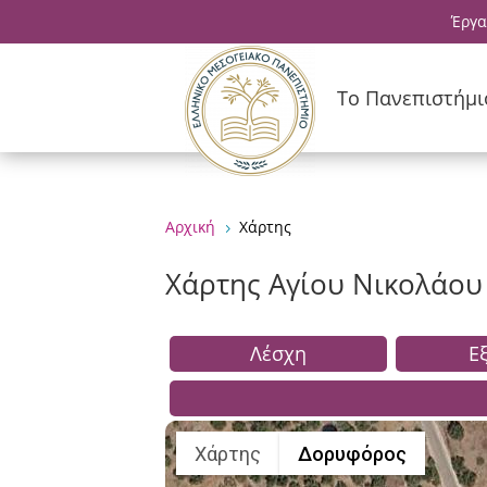
Έργα
Το Πανεπιστήμι
Αρχική
Χάρτης
5
Χάρτης Αγίου Νικολάου
Λέσχη
Ε
Χάρτης
Δορυφόρος