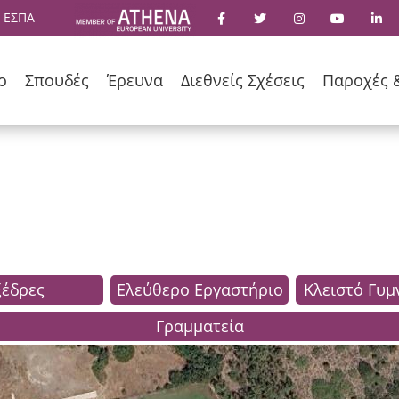
 ΕΣΠΑ
ο
Σπουδές
Έρευνα
Διεθνείς Σχέσεις
Παροχές 
ξέδρες
Ελεύθερο Εργαστήριο
Κλειστό Γυμ
Γραμματεία