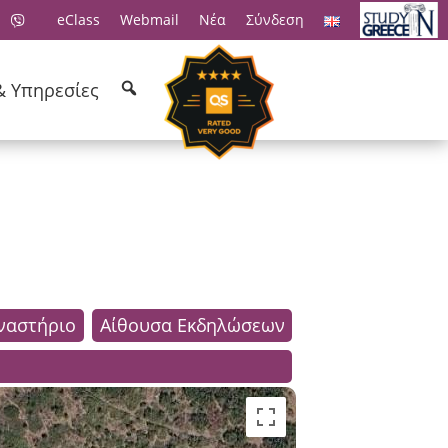
eClass
Webmail
Νέα
Σύνδεση
& Υπηρεσίες
ναστήριο
Αίθουσα Εκδηλώσεων