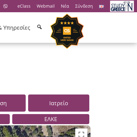
eClass
Webmail
Νέα
Σύνδεση
& Υπηρεσίες
ηση
Ιατρείο
ΕΛΚΕ