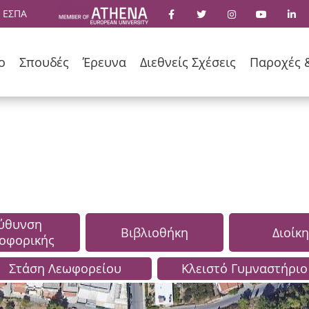
 ΕΣΠΑ
ο
Σπουδές
Έρευνα
Διεθνείς Σχέσεις
Παροχές 
εύθυνση
Βιβλιοθήκη
Διοίκ
οφορικής
Στάση Λεωφορείου
Κλειστό Γυμναστήριο