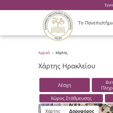
Έργα
Το Πανεπιστήμι
Αρχική
Χάρτης
5
Χάρτης Ηρακλείου
Δι
Λέσχη
Πληρ
Χώρος Στάθμευσης
Χάρτης
Δορυφόρος