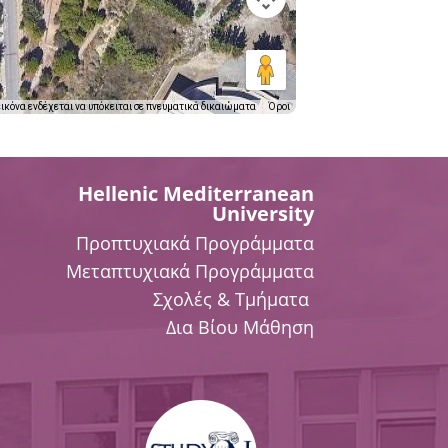
εικόνα ενδέχεται να υπόκειται σε πνευματικά δικαιώματα
Όροι
Hellenic Mediterranean
University
Προπτυχιακά Προγράμματα
Μεταπτυχιακά Προγράμματα
Σχολές & Τμήματα
Δια Βίου Μάθηση