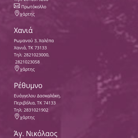

Πρωτόκολλο

χάρτης
Χανιά
Ρωμανού 3, Χαλέπα
Χανιά, ΤΚ 73133
Τηλ:
2821023000
,
2821023058

χάρτης
Ρέθυμνο
Ευάγγελου Δασκαλάκη,
Περιβόλια, ΤΚ 74133
Tηλ:
2831021902

χάρτης
Άγ. Νικόλαος