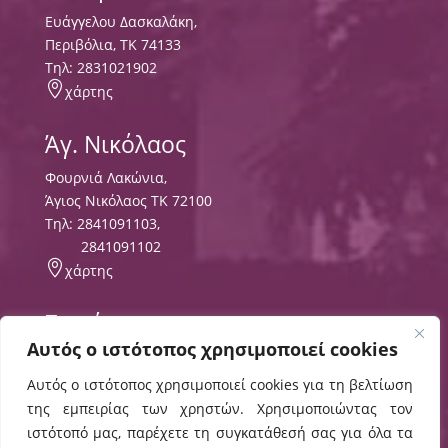
Ευάγγελου Δασκαλάκη,
Περιβόλια, ΤΚ 74133
Tηλ:
2831021902

χάρτης
Άγ. Νικόλαος
Φουρνιά Λακώνια,
Άγιος Νικόλαος ΤΚ 72100
Τηλ:
2841091103
,
2841091102

χάρτης
Σητεία
Αυτός ο ιστότοπος χρησιμοποιεί cookies
Περιοχή Τρυπητός
ΤΘ 8556 ΤΚ 72300,
Αυτός ο ιστότοπος χρησιμοποιεί cookies για τη βελτίωση
Τηλ:
2843029497
της εμπειρίας των χρηστών. Χρησιμοποιώντας τον

χάρτης
ιστότοπό μας, παρέχετε τη συγκατάθεσή σας για όλα τα