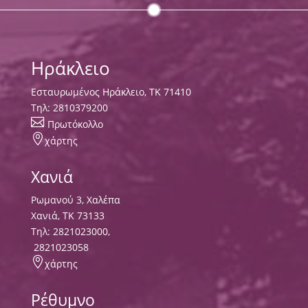
Ηράκλειο
Εσταυρωμένος Ηράκλειο, ΤΚ 71410
Τηλ:
2810379200

Πρωτόκολλο

χάρτης
Χανιά
Ρωμανού 3, Χαλέπα
Χανιά, ΤΚ 73133
Τηλ:
2821023000
,
2821023058

χάρτης
Ρέθυμνο