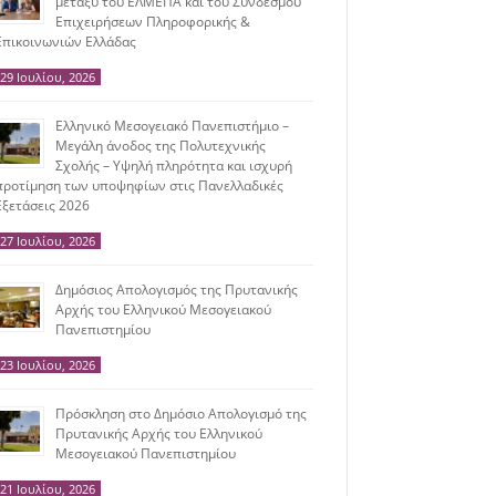
μεταξύ του ΕΛΜΕΠΑ και του Συνδέσμου
Επιχειρήσεων Πληροφορικής &
Επικοινωνιών Ελλάδας
29 Ιουλίου, 2026
Ελληνικό Μεσογειακό Πανεπιστήμιο –
Μεγάλη άνοδος της Πολυτεχνικής
Σχολής – Υψηλή πληρότητα και ισχυρή
προτίμηση των υποψηφίων στις Πανελλαδικές
Εξετάσεις 2026
27 Ιουλίου, 2026
Δημόσιος Απολογισμός της Πρυτανικής
Αρχής του Ελληνικού Μεσογειακού
Πανεπιστημίου
23 Ιουλίου, 2026
Πρόσκληση στο Δημόσιο Απολογισμό της
Πρυτανικής Αρχής του Ελληνικού
Μεσογειακού Πανεπιστημίου
21 Ιουλίου, 2026