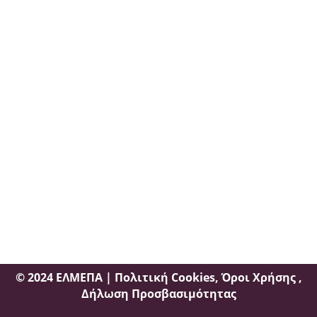
Άγ. Νικόλαος
Φουρνιά Λακώνια,
Άγιος Νικόλαος ΤΚ 72100
Τηλ:
2841091103
,
2841091102

χάρτης
Σητεία
Περιοχή Τρυπητός
ΤΘ 8556 ΤΚ 72300,
Τηλ:
2843029497

χάρτης
© 2024 ΕΛΜΕΠΑ |
Πολιτική Cookies
,
Όροι Χρήσης
,
Δήλωση Προσβασιμότητας