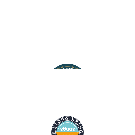
Ελληνικό Μεσογειακό
Πανεπιστήμιο
Ακαδημαϊκά Ημερολόγια
Αναζήτηση Προσωπικού
Χάρτης Αιθουσών
Επικοινωνία