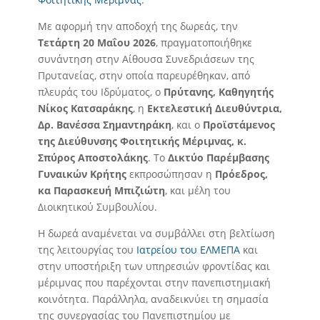
Με αφορμή την αποδοχή της δωρεάς, την
Τετάρτη 20 Μαΐου 2026
, πραγματοποιήθηκε
συνάντηση στην Αίθουσα Συνεδριάσεων της
Πρυτανείας, στην οποία παρευρέθηκαν, από
πλευράς του Ιδρύματος, ο
Πρύτανης, Καθηγητής
Νίκος Κατσαράκης
, η
Εκτελεστική Διευθύντρια,
Δρ. Βανέσσα Σημαντηράκη
, και ο
Προϊστάμενος
της Διεύθυνσης Φοιτητικής Μέριμνας, κ.
Σπύρος Αποστολάκης
. Το
Δικτύο Παρέμβασης
Γυναικών Κρήτης
εκπροσώπησαν η
Πρόεδρος,
κα Παρασκευή Μπιζιώτη
, και μέλη του
Διοικητικού Συμβουλίου.
Η δωρεά αναμένεται να συμβάλλει στη βελτίωση
της λειτουργίας του
Ιατρείου του ΕΛΜΕΠΑ
και
στην υποστήριξη των υπηρεσιών φροντίδας και
μέριμνας που παρέχονται στην πανεπιστημιακή
κοινότητα. Παράλληλα, αναδεικνύει τη σημασία
της συνεργασίας του Πανεπιστημίου με