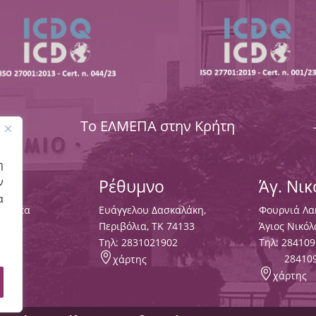
Το ΕΛΜΕΠΑ στην Κρήτη
η
ν
Ρέθυμνο
Άγ. Νι
α
Χαλέπα
Ευάγγελου Δασκαλάκη,
Φουρνιά Λα
133
Περιβόλια, ΤΚ 74133
Άγιος Νικόλ
3000
,
Tηλ:
2831021902
Τηλ:
284109

28410
χάρτης

χάρτης