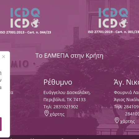
Το ΕΛΜΕΠΑ στην Κρήτη
η
ν
Ρέθυμνο
Άγ. Νι
α
Χαλέπα
Ευάγγελου Δασκαλάκη,
Φουρνιά Λα
133
Περιβόλια, ΤΚ 74133
Άγιος Νικόλ
3000
,
Tηλ:
2831021902
Τηλ:
284109

28410
χάρτης

χάρτης