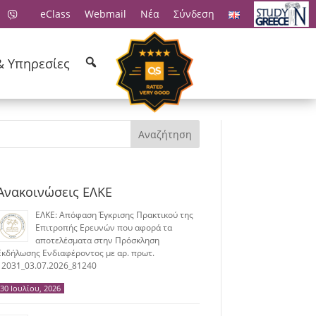
eClass
Webmail
Νέα
Σύνδεση
& Υπηρεσίες
Αναζήτηση
Ανακοινώσεις ΕΛΚΕ
ΕΛΚΕ: Απόφαση Έγκρισης Πρακτικού της
Επιτροπής Ερευνών που αφορά τα
αποτελέσματα στην Πρόσκληση
Εκδήλωσης Ενδιαφέροντος με αρ. πρωτ.
12031_03.07.2026_81240
30 Ιουλίου, 2026