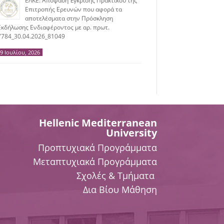
ΕΛΚΕ: Απόφαση Έγκρισης Πρακτικού της
Επιτροπής Ερευνών που αφορά τα
αποτελέσματα στην Πρόσκληση
Εκδήλωσης Ενδιαφέροντος με αρ. πρωτ.
7784_30.04.2026_81049
9 Ιουλίου, 2026
Hellenic Mediterranean
University
Προπτυχιακά Προγράμματα
Μεταπτυχιακά Προγράμματα
Σχολές & Τμήματα
Δια Βίου Μάθηση