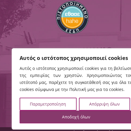
Αυτός ο ιστότοπος χρησιμοποιεί cookies
Αυτός ο ιστότοπος χρησιμοποιεί cookies για τη βελτίωσ
της εμπειρίας των χρηστών. Χρησιμοποιώντας το
Ηράκλειο
Χανιά
ιστότοπό μας, παρέχετε τη συγκατάθεσή σας για όλα τ
Ρωμανού 3, 
Εσταυρωμένος
cookies σύμφωνα με την Πολιτική μας για τα cookies.
Χανιά, ΤΚ 73
Ηράκλειο, ΤΚ 71410
Τηλ:
282102
Τηλ:
2810379200
Παραμετροποίηση
Απόρριψη όλων
2821023058

Πρωτόκολλο

χάρτης

χάρτης
Αποδοχή όλων