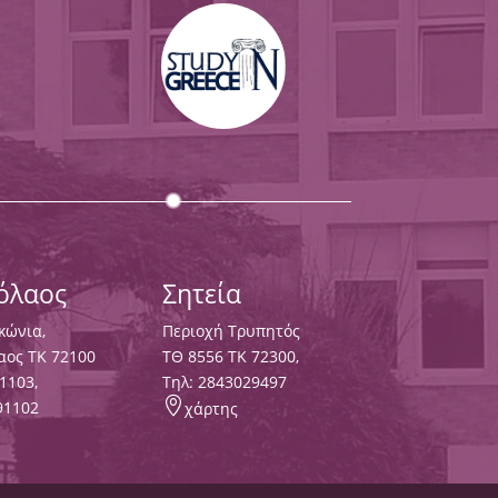
κόλαος
Σητεία
κώνια,
Περιοχή Τρυπητός
αος ΤΚ 72100
ΤΘ 8556 ΤΚ 72300,
1103
,
Τηλ:
2843029497

91102
χάρτης