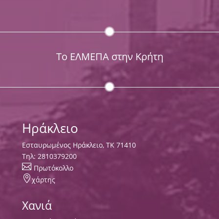
Το ΕΛΜΕΠΑ στην Κρήτη
Ηράκλειο
Εσταυρωμένος Ηράκλειο, ΤΚ 71410
Τηλ:
2810379200

Πρωτόκολλο

χάρτης
Χανιά