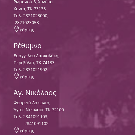
Ρωμανού 3, Χαλέπα
Χανιά, ΤΚ 73133
Τηλ:
2821023000
,
2821023058

χάρτης
Ρέθυμνο
Ευάγγελου Δασκαλάκη,
Περιβόλια, ΤΚ 74133
Tηλ:
2831021902

χάρτης
Άγ. Νικόλαος
Φουρνιά Λακώνια,
Άγιος Νικόλαος ΤΚ 72100
Τηλ:
2841091103
,
2841091102

χάρτης