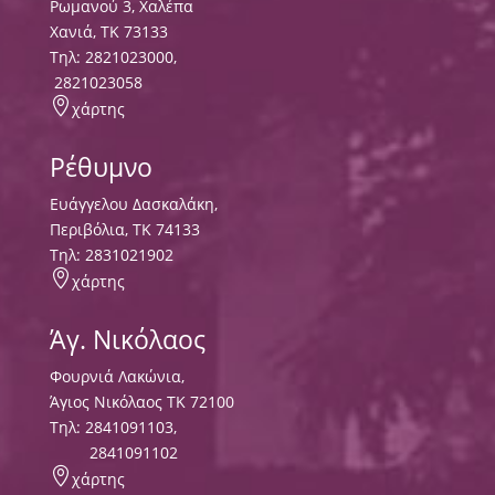
Ρωμανού 3, Χαλέπα
Χανιά, ΤΚ 73133
Τηλ:
2821023000
,
2821023058

χάρτης
Ρέθυμνο
Ευάγγελου Δασκαλάκη,
Περιβόλια, ΤΚ 74133
Tηλ:
2831021902

χάρτης
Άγ. Νικόλαος
Φουρνιά Λακώνια,
Άγιος Νικόλαος ΤΚ 72100
Τηλ:
2841091103
,
2841091102

χάρτης