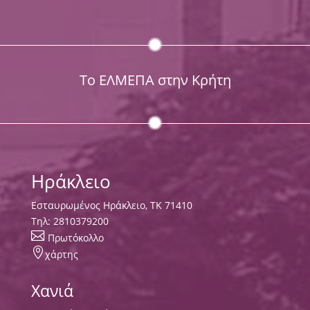
Το ΕΛΜΕΠΑ στην Κρήτη
Ηράκλειο
Εσταυρωμένος Ηράκλειο, ΤΚ 71410
Τηλ:
2810379200

Πρωτόκολλο

χάρτης
Χανιά