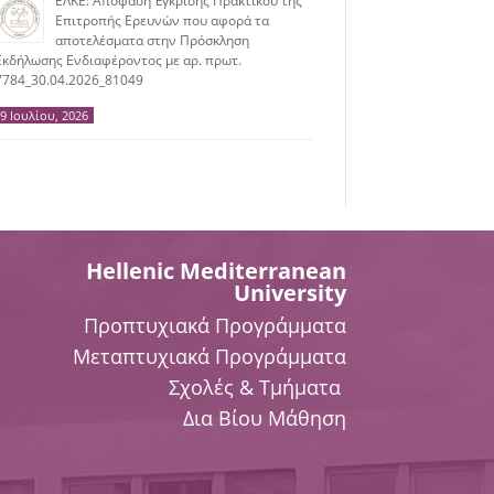
ΕΛΚΕ: Απόφαση Έγκρισης Πρακτικού της
Επιτροπής Ερευνών που αφορά τα
αποτελέσματα στην Πρόσκληση
Εκδήλωσης Ενδιαφέροντος με αρ. πρωτ.
7784_30.04.2026_81049
9 Ιουλίου, 2026
Hellenic Mediterranean
University
Προπτυχιακά Προγράμματα
Μεταπτυχιακά Προγράμματα
Σχολές & Τμήματα
Δια Βίου Μάθηση