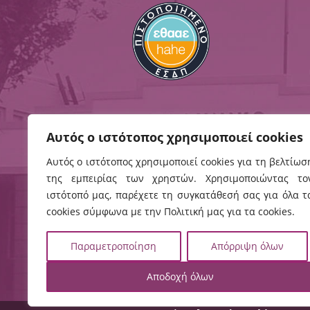
Αυτός ο ιστότοπος χρησιμοποιεί cookies
Αυτός ο ιστότοπος χρησιμοποιεί cookies για τη βελτίωσ
της εμπειρίας των χρηστών. Χρησιμοποιώντας το
Ηράκλειο
Χανιά
ιστότοπό μας, παρέχετε τη συγκατάθεσή σας για όλα τ
Ρωμανού 3, 
Εσταυρωμένος
cookies σύμφωνα με την Πολιτική μας για τα cookies.
Χανιά, ΤΚ 73
Ηράκλειο, ΤΚ 71410
Τηλ:
282102
Τηλ:
2810379200
Παραμετροποίηση
Απόρριψη όλων
2821023058

Πρωτόκολλο

χάρτης

χάρτης
Αποδοχή όλων