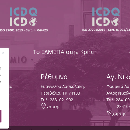
Το ΕΛΜΕΠΑ στην Κρήτη
η
ν
Ρέθυμνο
Άγ. Νι
α
Χαλέπα
Ευάγγελου Δασκαλάκη,
Φουρνιά Λα
133
Περιβόλια, ΤΚ 74133
Άγιος Νικόλ
3000
,
Tηλ:
2831021902
Τηλ:
284109

28410
χάρτης

χάρτης