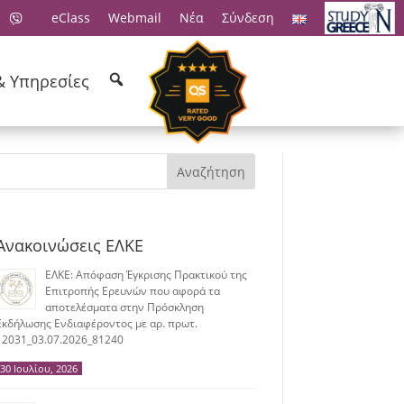
eClass
Webmail
Νέα
Σύνδεση
& Υπηρεσίες
Αναζήτηση
Ανακοινώσεις ΕΛΚΕ
ΕΛΚΕ: Απόφαση Έγκρισης Πρακτικού της
Επιτροπής Ερευνών που αφορά τα
αποτελέσματα στην Πρόσκληση
Εκδήλωσης Ενδιαφέροντος με αρ. πρωτ.
12031_03.07.2026_81240
30 Ιουλίου, 2026