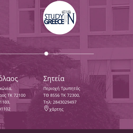
κόλαος
Σητεία
κώνια,
Περιοχή Τρυπητός
αος ΤΚ 72100
ΤΘ 8556 ΤΚ 72300,
1103
,
Τηλ:
2843029497

91102
χάρτης