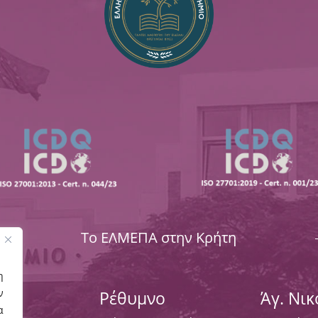
Το ΕΛΜΕΠΑ στην Κρήτη
η
ν
Ρέθυμνο
Άγ. Νι
α