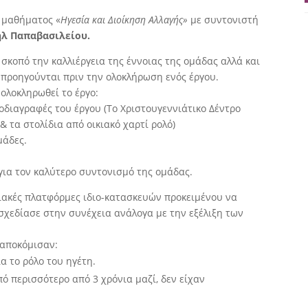
 μαθήματος «
Ηγεσία και Διοίκηση Αλλαγής»
με συντονιστή
ήλ Παπαβασιλείου.
 σκοπό την καλλιέργεια της έννοιας της ομάδας αλλά και
 προηγούνται πριν την ολοκλήρωση ενός έργου.
 ολοκληρωθεί το έργο:
ροδιαγραφές του έργου (Το Χριστουγεννιάτικο Δέντρο
 τα στολίδια από οικιακό χαρτί ρολό)
μάδες.
για τον καλύτερο συντονισμό της ομάδας.
ακές πλατφόρμες ιδιο-κατασκευών προκειμένου να
τοσχεδίασε στην συνέχεια ανάλογα με την εξέλιξη των
 αποκόμισαν:
ια το ρόλο του ηγέτη.
ό περισσότερο από 3 χρόνια μαζί, δεν είχαν