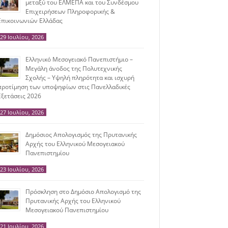
μεταξύ του ΕΛΜΕΠΑ και του Συνδέσμου
Επιχειρήσεων Πληροφορικής &
Επικοινωνιών Ελλάδας
29 Ιουλίου, 2026
Ελληνικό Μεσογειακό Πανεπιστήμιο –
Μεγάλη άνοδος της Πολυτεχνικής
Σχολής – Υψηλή πληρότητα και ισχυρή
προτίμηση των υποψηφίων στις Πανελλαδικές
Εξετάσεις 2026
27 Ιουλίου, 2026
Δημόσιος Απολογισμός της Πρυτανικής
Αρχής του Ελληνικού Μεσογειακού
Πανεπιστημίου
23 Ιουλίου, 2026
Πρόσκληση στο Δημόσιο Απολογισμό της
Πρυτανικής Αρχής του Ελληνικού
Μεσογειακού Πανεπιστημίου
21 Ιουλίου, 2026