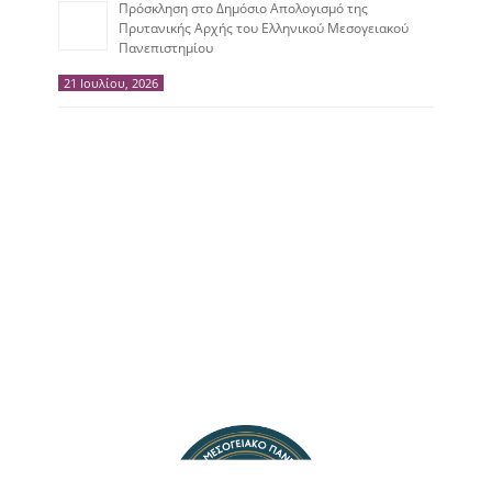
Πρόσκληση στο Δημόσιο Απολογισμό της
Πρυτανικής Αρχής του Ελληνικού Μεσογειακού
Πανεπιστημίου
21 Ιουλίου, 2026
Ελληνικό Μεσογειακό
Πανεπιστήμιο
Ακαδημαϊκά Ημερολόγια
Αναζήτηση Προσωπικού
Χάρτης Αιθουσών
Επικοινωνία