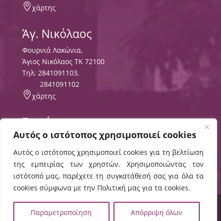

χάρτης
Άγ. Νικόλαος
Φουρνιά Λακώνια,
Άγιος Νικόλαος ΤΚ 72100
Τηλ:
2841091103
,
2841091102

χάρτης
Σητεία
Αυτός ο ιστότοπος χρησιμοποιεί cookies
Περιοχή Τρυπητός
ΤΘ 8556 ΤΚ 72300,
Αυτός ο ιστότοπος χρησιμοποιεί cookies για τη βελτίωση
Τηλ:
2843029497
της εμπειρίας των χρηστών. Χρησιμοποιώντας τον

χάρτης
ιστότοπό μας, παρέχετε τη συγκατάθεσή σας για όλα τα
cookies σύμφωνα με την Πολιτική μας για τα cookies.
© 2024 ΕΛΜΕΠΑ |
Πολιτική Cookies
,
Όροι Χρήσης
,
Παραμετροποίηση
Απόρριψη όλων
Δήλωση Προσβασιμότητας