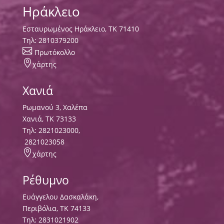
Ηράκλειο
Εσταυρωμένος Ηράκλειο, ΤΚ 71410
Τηλ:
2810379200

Πρωτόκολλο

χάρτης
Χανιά
Ρωμανού 3, Χαλέπα
Χανιά, ΤΚ 73133
Τηλ:
2821023000
,
2821023058

χάρτης
Ρέθυμνο
Ευάγγελου Δασκαλάκη,
Περιβόλια, ΤΚ 74133
Tηλ:
2831021902