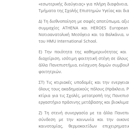
«εσωτερικής διαύγειας» για πλήρη διαφάνεια
Τμήματα της Σχολής Επιστημών Υγείας και δια
Δ) Τη διεθνοποίηση με σαφές αποτύπωμα, αξι
συμμαχίες ATHENA και HEROES European 
Νοτιοανατολική Μεσόγειο και τα Βαλκάνια,
του HMU International School.
Ε) Την ποιότητα της καθημερινότητας και 
διαχείριση, ισότιμη φοιτητική στέγη σε όλου
άλλα Πανεπιστήμια, ενίσχυση δομών συμβουλ
φοιτητριών.
ΣΤ) Τις κτιριακές υποδομές και την ενεργει
όλους τους ακαδημαϊκούς πόλους (Ηράκλειο, Ρέ
κτίρια για τις Σχολές, μετατροπή της Πανεπ
εργαστήριο πράσινης μετάβασης και βιοκλιμα
Ζ) Τη στενή συνεργασία με τα άλλα Πανεπι
σύνδεση με την κοινωνία και την οικονο
καινοτομίας, θερμοκοιτίδων επιχειρηματ