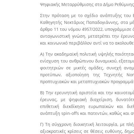
Ψηφιακής Μεταρρύθμισης στο Δήμο Ρεθύμνης
Στην πρόταση με το σχέδιο ανάπτυξης του 
Καθηγητής Νεκτάριος Παπαδογιάννης, στα μέ
άρθρο 11 του νόμου 4957/2022, υπογράμμισε 
ανταγωνιστική γνώση, μετατρέπει την έρευν
και κοινωνικό περιβάλλον αντί να το ακολουθεί
Α) Την ακαδημαϊκή πολιτική υψηλής ποιότητας
ενίσχυση του ανθρώπινου δυναμικού, εξατομι
φοιτητριών σε μικτές ομάδες, συνεχή αν
προτύπων, αξιοποίηση της Τεχνητής Νο
προπτυχιακών και μεταπτυχιακών προγραμμά
Β) Την ερευνητική αριστεία και την καινοτο
έρευνας, με ψηφιακή διαχείριση, δυνατό
επιθετική διεκδίκηση ευρωπαϊκών και διε
ανάπτυξη spin-offs και πατεντών, καθώς και
Γ) Τη σύγχρονη διοικητική λειτουργία, με π
αξιοκρατικές κρίσεις σε θέσεις ευθύνης, δ