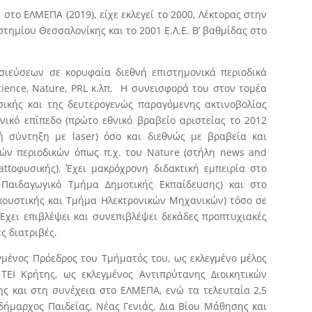
ι στο ΕΛΜΕΠΑ (2019), είχε εκλεγεί το 2000, Λέκτορας στην
τημίου Θεσσαλονίκης και το 2001 Ε.Λ.Ε. Β’ βαθμίδας στο
σιεύσεων σε κορυφαία διεθνή επιστημονικά περιοδικά
ience, Nature, PRL κ.λπ. Η συνεισφορά του στον τομέα
σικής και της δευτερογενώς παραγόμενης ακτινοβολίας
νικό επίπεδο (πρώτο εθνικό βραβείο αριστείας το 2012
ή σύντηξη με laser) όσο και διεθνώς με βραβεία και
ών περιοδικών όπως π.χ. του Nature (στήλη news and
attoφυσικής). Έχει μακρόχρονη διδακτική εμπειρία στο
Παιδαγωγικό Τμήμα Δημοτικής Εκπαίδευσης) και στο
κουστικής και Τμήμα Ηλεκτρονικών Μηχανικών) τόσο σε
Έχει επιβλέψει και συνεπιβλέψει δεκάδες προπτυχιακές
ς διατριβές.
εγμένος Πρόεδρος του Τμήματός του, ως εκλεγμένο μέλος
 ΤΕΙ Κρήτης, ως εκλεγμένος Αντιπρύτανης Διοικητικών
ης και στη συνέχεια στο ΕΛΜΕΠΑ, ενώ τα τελευταία 2,5
δήμαρχος Παιδείας, Νέας Γενιάς, Δια Βίου Μάθησης και