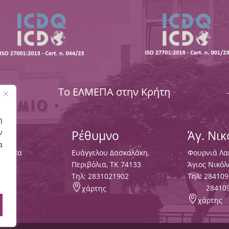
Το ΕΛΜΕΠΑ στην Κρήτη
η
Ρέθυμνο
Άγ. Νι
ν
α
Χαλέπα
Ευάγγελου Δασκαλάκη,
Φουρνιά Λα
133
Περιβόλια, ΤΚ 74133
Άγιος Νικόλ
3000
,
Tηλ:
2831021902
Τηλ:
284109

28410
χάρτης

χάρτης