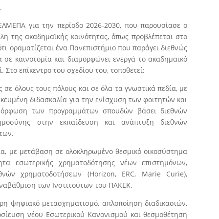
.
ΕΛΜΕΠΑ για την περίοδο 2026-2030, που παρουσίασε ο
λη της ακαδημαϊκής κοινότητας, όπως προβλέπεται στο
ότι οραματίζεται ένα Πανεπιστήμιο που παράγει διεθνώς
α σε καινοτομία και διαμορφώνει ενεργά το ακαδημαϊκό
. Στο επίκεντρο του σχεδίου του, τοποθετεί:
 σε όλους τους πόλους και σε όλα τα γνωστικά πεδία, με
κευμένη διδασκαλία για την ενίσχυση των φοιτητών και
αμόρφωση των προγραμμάτων σπουδών βάσει διεθνών
ημοσύνης στην εκπαίδευση και ανάπτυξη διεθνών
των.
μία, με μετάβαση σε ολοκληρωμένο θεσμικό οικοσύστημα
τητα εσωτερικής χρηματοδότησης νέων επιστημόνων,
θνών χρηματοδοτήσεων (Horizon, ERC, Marie Curie),
 αναβάθμιση των Ινστιτούτων του ΠΑΚΕΚ.
λήρη ψηφιακό μετασχηματισμό, απλοποίηση διαδικασιών,
ημοσίευση νέου Εσωτερικού Κανονισμού και θεσμοθέτηση