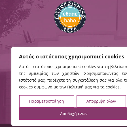
Αυτός ο ιστότοπος χρησιμοποιεί cookies
Αυτός ο ιστότοπος χρησιμοποιεί cookies για τη βελτίωσ
Ηράκλειο
Χανιά
της εμπειρίας των χρηστών. Χρησιμοποιώντας το
ιστότοπό μας, παρέχετε τη συγκατάθεσή σας για όλα τ
Ρωμανού 3, 
Εσταυρωμένος
cookies σύμφωνα με την Πολιτική μας για τα cookies.
Χανιά, ΤΚ 73
Ηράκλειο, ΤΚ 71410
Τηλ:
282102
Τηλ:
2810379200
Παραμετροποίηση
Απόρριψη όλων
2821023058

Πρωτόκολλο

χάρτης

χάρτης
Αποδοχή όλων