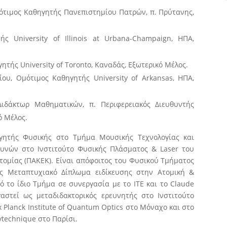
ότιμος Καθηγητής Πανεπιστημίου Πατρών, π. Πρύτανης,
ς University of Illinois at Urbana-Champaign, ΗΠΑ,
τής University of Toronto, Καναδάς, Εξωτερικό Μέλος.
υ, Ομότιμος Καθηγητής University of Arkansas, ΗΠΑ,
Διδάκτωρ Μαθηματικών, π. Περιφερειακός Διευθυντής
ό Μέλος.
γητής Φυσικής στο Τμήμα Μουσικής Τεχνολογίας και
υνών στο Ινστιτούτο Φυσικής Πλάσματος & Laser του
τομίας (ΠΑΚΕΚ). Είναι απόφοιτος του Φυσικού Τμήματος
ές Μεταπτυχιακό Δίπλωμα ειδίκευσης στην Ατομική &
 το ίδιο Τμήμα σε συνεργασία με το ΙΤΕ και το Claude
γαστεί ως μεταδιδακτορικός ερευνητής στο Ινστιτούτο
x Planck Institute of Quantum Optics στο Μόναχο και στο
lytechnique στο Παρίσι.