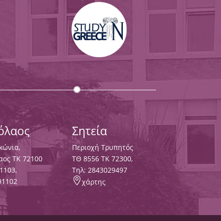
κόλαος
Σητεία
κώνια,
Περιοχή Τρυπητός
αος ΤΚ 72100
ΤΘ 8556 ΤΚ 72300,
1103
,
Τηλ:
2843029497

91102
χάρτης