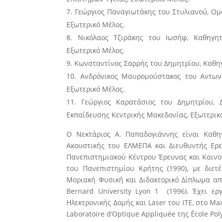
Γεώργιος Παναγιωτάκης του Στυλιανού, Ομ
Εξωτερικό Μέλος.
Νικόλαος Τζιράκης του Ιωσήφ, Καθηγητή
Εξωτερικό Μέλος.
Κωνσταντίνος Σαρρής του Δημητρίου, Καθηγη
Ανδρόνικος Μαυρομούστακος του Αντωνίο
Εξωτερικό Μέλος.
Γεώργιος Καρατάσιος του Δημητρίου, 
Εκπαίδευσης Κεντρικής Μακεδονίας, Εξωτερικ
Ο Νεκτάριος Α. Παπαδογιάννης είναι Καθη
Ακουστικής του ΕΛΜΕΠΑ και Διευθυντής Ερε
Πανεπιστημιακού Κέντρου Έρευνας και Καινο
του Πανεπιστημίου Κρήτης (1990), με διετ
Μοριακή Φυσική και Διδακτορικό Δίπλωμα από
Bernard University Lyon 1 (1996). Έχει ερ
Ηλεκτρονικής Δομής και Laser του ΙΤΕ, στο Ma
Laboratoire d’Optique Appliquée της École Po