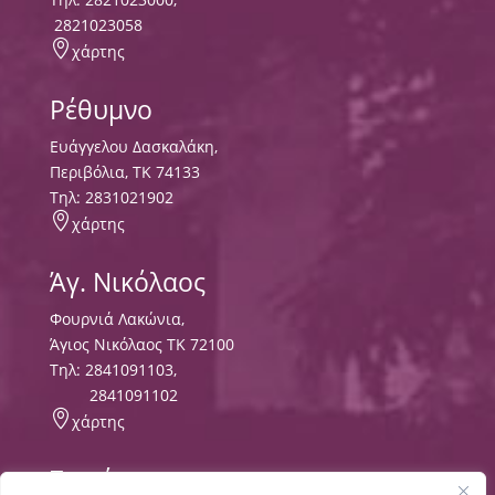
2821023058

χάρτης
Ρέθυμνο
Ευάγγελου Δασκαλάκη,
Περιβόλια, ΤΚ 74133
Tηλ:
2831021902

χάρτης
Άγ. Νικόλαος
Φουρνιά Λακώνια,
Άγιος Νικόλαος ΤΚ 72100
Τηλ:
2841091103
,
2841091102

χάρτης
Σητεία