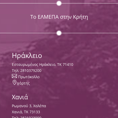
Το ΕΛΜΕΠΑ στην Κρήτη
Ηράκλειο
Εσταυρωμένος Ηράκλειο, ΤΚ 71410
Τηλ:
2810379200

Πρωτόκολλο

χάρτης
Χανιά
Ρωμανού 3, Χαλέπα
Χανιά, ΤΚ 73133
Τηλ:
2821023000
,