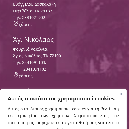
Ευάγγελου Δασκαλάκη,
Περιβόλια, ΤΚ 74133
Tηλ:
2831021902

χάρτης
Άγ. Νικόλαος
Φουρνιά Λακώνια,
Άγιος Νικόλαος ΤΚ 72100
Τηλ:
2841091103
,
2841091102

χάρτης
Σητεία
Αυτός ο ιστότοπος χρησιμοποιεί cookies
Περιοχή Τρυπητός
ΤΘ 8556 ΤΚ 72300,
Αυτός ο ιστότοπος χρησιμοποιεί cookies για τη βελτίωση
Τηλ:
2843029497
της εμπειρίας των χρηστών. Χρησιμοποιώντας τον

χάρτης
ιστότοπό μας, παρέχετε τη συγκατάθεσή σας για όλα τα