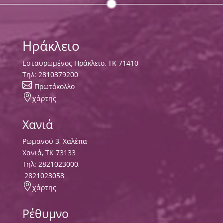
Ηράκλειο
Εσταυρωμένος Ηράκλειο, ΤΚ 71410
Τηλ:
2810379200

Πρωτόκολλο

χάρτης
Χανιά
Ρωμανού 3, Χαλέπα
Χανιά, ΤΚ 73133
Τηλ:
2821023000
,
2821023058

χάρτης
Ρέθυμνο