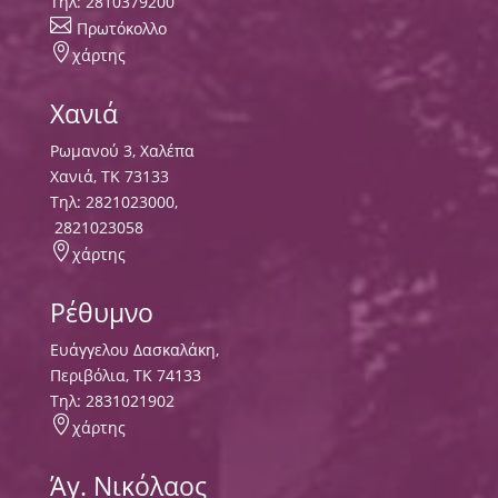
Τηλ:
2810379200

Πρωτόκολλο

χάρτης
Χανιά
Ρωμανού 3, Χαλέπα
Χανιά, ΤΚ 73133
Τηλ:
2821023000
,
2821023058

χάρτης
Ρέθυμνο
Ευάγγελου Δασκαλάκη,
Περιβόλια, ΤΚ 74133
Tηλ:
2831021902

χάρτης
Άγ. Νικόλαος