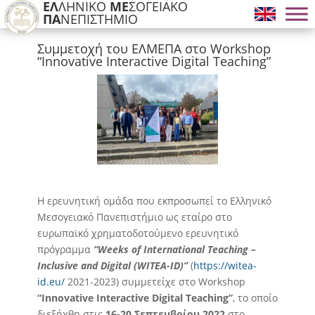
ΕΛ
ΛΗΝΙΚΟ
ΜΕ
ΣΟΓΕΙΑΚΟ
ΠΑ
ΝΕΠΙΣΤΗΜΙΟ
Συμμετοχή του ΕΛΜΕΠΑ στο Workshop
“Innovative Interactive Digital Teaching”
H ερευνητική ομάδα που εκπροσωπεί το Ελληνικό
Μεσογειακό Πανεπιστήμιο ως εταίρο στο
ευρωπαϊκό χρηματοδοτούμενο ερευνητικό
πρόγραμμα
“
Weeks of International Teaching –
Inclusive and Digital (WITEA-ID)”
(
https://witea-
id.eu/
2021-2023) συμμετείχε στο Workshop
“Innovative Interactive Digital Teaching”
, το οποίο
διεξήχθη στις
16-20 Σεπτεμβρίου 2022
στο