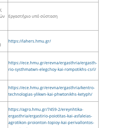
ς
κών
Εργαστήριο υπό σύσταση
https://lahers.hmu.gr/
)
https://ece.hmu.gr/erevna/ergasthria/ergasth-
rio-systhmatwn-elegchoy-kai-rompotikhs-csrl/
https://ece.hmu.gr/erevna/ergasthria/kentro-
technologias-ylikwn-kai-phwtonikhs-ketyph/
https://agro.hmu.gr/7459-2/ereynhtika-
ergasthria/ergastirio-poiotitas-kai-asfaleias-
agrotikon-proionton-topioy-kai-perivallontos-