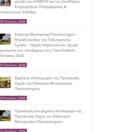
μεταξύ του ΕΛΜΕΠΑ και του Συνδέσμου
Επιχειρήσεων Πληροφορικής &
Επικοινωνιών Ελλάδας
29 Ιουλίου, 2026
Ελληνικό Μεσογειακό Πανεπιστήμιο –
Μεγάλη άνοδος της Πολυτεχνικής
Σχολής – Υψηλή πληρότητα και ισχυρή
προτίμηση των υποψηφίων στις Πανελλαδικές
Εξετάσεις 2026
27 Ιουλίου, 2026
Δημόσιος Απολογισμός της Πρυτανικής
Αρχής του Ελληνικού Μεσογειακού
Πανεπιστημίου
23 Ιουλίου, 2026
Πρόσκληση στο Δημόσιο Απολογισμό της
Πρυτανικής Αρχής του Ελληνικού
Μεσογειακού Πανεπιστημίου
21 Ιουλίου, 2026