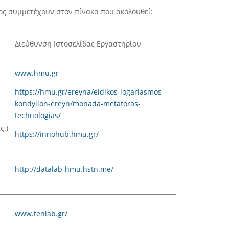
τος συμμετέχουν στον πίνακα που ακολουθεί:
Διεύθυνση Ιστοσελίδας Εργαστηρίου
www.hmu.gr
https://hmu.gr/ereyna/eidikos-logariasmos-
kondylion-ereyn/monada-metaforas-
technologias/
ς )
https://innohub.hmu.gr/
http://datalab-hmu.hstn.me/
www.tenlab.gr/