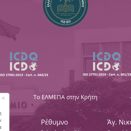
Το ΕΛΜΕΠΑ στην Κρήτη
η
Ρέθυμνο
Άγ. Νι
ν
α