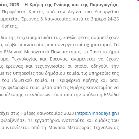
ίας 2023 – Η Κρήτη της Γνώσης και της Παραγωγής»
,
Περιφέρεια Κρήτης υπό την Αιγίδα του Υπουργείου
μματείας Έρευνας & Καινοτομίας, κατά το 3ήμερο 24-26
ο Κρήτης.
δίο της επιχειρηματικότητας, καθώς φέτος συμμετέχουν
α, κόμβοι καινοτομίας και συνεργατικοί σχηματισμοί. Τα
ο Ελληνικό Μεσογειακό Πανεπιστήμιο, το Πανεπιστήμιο
ρυμα Τεχνολογίας και Έρευνας, αναμένεται να έχουν
ς έρευνας και τεχνογνωσίας οι οποίοι οδηγούν την
με τις υπηρεσίες του δημόσιου τομέα, τις υπηρεσίες της
ς του ιδιωτικού τομέα. Η Περιφέρεια Κρήτης και όσοι
ην φιλοδοξία τους, μέσα από τις Ημέρες Καινοτομίας να
προσέλκυσης επενδύσεων τόσο από την υπόλοιπη Ελλάδα
χει στις Ημέρες Καινοτομίας 2023 (
https://innodays.gr/
)
φιλοξενήσει 11 εργαστήρια, ινστιτούτα και ομάδες του
 συντονίζεται από τη Μονάδα Μεταφοράς Τεχνολογίας