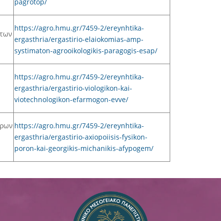
pagrotop/
https://agro.hmu.gr/7459-2/ereynhtika-
άτων
ergasthria/ergastirio-elaiokomias-amp-
systimaton-agrooikologikis-paragogis-esap/
https://agro.hmu.gr/7459-2/ereynhtika-
ergasthria/ergastirio-viologikon-kai-
viotechnologikon-efarmogon-evve/
όρων
https://agro.hmu.gr/7459-2/ereynhtika-
ergasthria/ergastirio-axiopoiisis-fysikon-
poron-kai-georgikis-michanikis-afypogem/