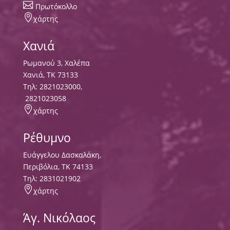

Πρωτόκολλο

χάρτης
Χανιά
Ρωμανού 3, Χαλέπα
Χανιά, ΤΚ 73133
Τηλ:
2821023000
,
2821023058

χάρτης
Ρέθυμνο
Ευάγγελου Δασκαλάκη,
Περιβόλια, ΤΚ 74133
Tηλ:
2831021902

χάρτης
Άγ. Νικόλαος