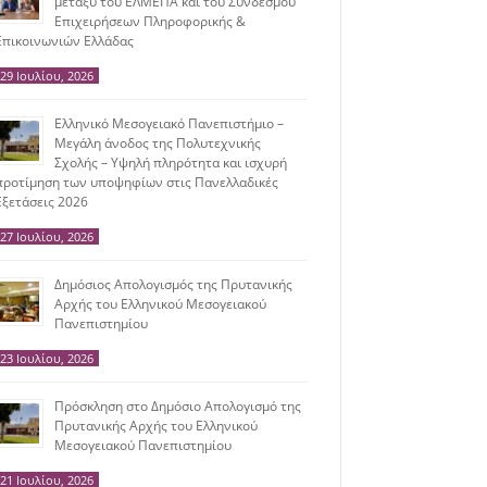
μεταξύ του ΕΛΜΕΠΑ και του Συνδέσμου
Επιχειρήσεων Πληροφορικής &
Επικοινωνιών Ελλάδας
29 Ιουλίου, 2026
Ελληνικό Μεσογειακό Πανεπιστήμιο –
Μεγάλη άνοδος της Πολυτεχνικής
Σχολής – Υψηλή πληρότητα και ισχυρή
προτίμηση των υποψηφίων στις Πανελλαδικές
Εξετάσεις 2026
27 Ιουλίου, 2026
Δημόσιος Απολογισμός της Πρυτανικής
Αρχής του Ελληνικού Μεσογειακού
Πανεπιστημίου
23 Ιουλίου, 2026
Πρόσκληση στο Δημόσιο Απολογισμό της
Πρυτανικής Αρχής του Ελληνικού
Μεσογειακού Πανεπιστημίου
21 Ιουλίου, 2026