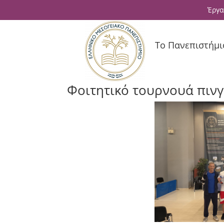
Έργα
Το Πανεπιστήμι
Φοιτητικό τουρνουά πιν