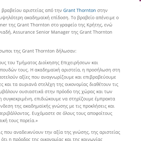
ή βραβείου αριστείας από την
Grant Thornton
στην
 υψηλότερη ακαδημαϊκή επίδοση. Το βραβείο απένειμε ο
ner της Grant Thornton στο γραφείο της Κρήτης, ενώ
νιαδή, Assurance Senior Manager της Grant Thornton
σωποι της Grant Thornton δήλωσαν:
υς του Τμήματος Διοίκησης Επιχειρήσεων και
σπουδών τους. Η ακαδημαϊκή αριστεία, η προσήλωση στη
αποτελούν αξίες που αναγνωρίζουμε και επιβραβεύουμε
ες και τα αυριανά στελέχη της οικονομίας διαθέτουν τις
συμβάλουν ουσιαστικά στην πρόοδο της χώρας και των
η συγκεκριμένη, επιδιώκουμε να στηρίζουμε έμπρακτα
νδεση της ακαδημαϊκής γνώσης με τις προκλήσεις και
 περιβάλλοντος. Ευχόμαστε σε όλους τους αποφοίτους
ική τους πορεία.»
ς που αναδεικνύουν την αξία της γνώσης, της αριστείας
ότι η πρόοδος της οικονομίας και της κοινωνίας