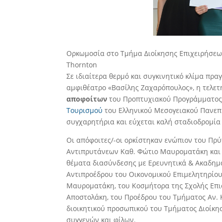
Ορκωμοσία στο Τμήμα Διοίκησης Επιχειρήσεων
Thornton
Σε ιδιαίτερα θερμό και συγκινητικό κλίμα πρ
αμφιθέατρο «Βασίλης Ζαχαρόπουλος», η τελε
αποφοίτων
του Προπτυχιακού Προγράμματο
Τουρισμού
του Ελληνικού Μεσογειακού Πανεπι
συγχαρητήρια και εύχεται καλή σταδιοδρομία 
Οι απόφοιτες/-οι ορκίστηκαν ενώπιον του Πρ
Αντιπρυτάνεων Καθ. Φώτιο Μαυροματάκη και Κ
θέματα διασύνδεσης με Ερευνητικά & Ακαδημα
Αντιπροέδρου του Οικονομικού Επιμελητηρίου
Μαυροματάκη, του Κοσμήτορα της Σχολής Επι
Αποστολάκη, του Προέδρου του Τμήματος Αν. 
διοικητικού προσωπικού του Τμήματος Διοίκη
συγγενών και φίλων.