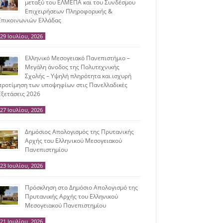
μεταξύ του ΕΛΜΕΠΑ και του Συνδέσμου
Επιχειρήσεων Πληροφορικής &
Επικοινωνιών Ελλάδας
29 Ιουλίου, 2026
Ελληνικό Μεσογειακό Πανεπιστήμιο –
Μεγάλη άνοδος της Πολυτεχνικής
Σχολής – Υψηλή πληρότητα και ισχυρή
προτίμηση των υποψηφίων στις Πανελλαδικές
Εξετάσεις 2026
27 Ιουλίου, 2026
Δημόσιος Απολογισμός της Πρυτανικής
Αρχής του Ελληνικού Μεσογειακού
Πανεπιστημίου
23 Ιουλίου, 2026
Πρόσκληση στο Δημόσιο Απολογισμό της
Πρυτανικής Αρχής του Ελληνικού
Μεσογειακού Πανεπιστημίου
21 Ιουλίου, 2026