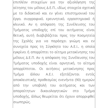
επιπλέον στοιχείων για την αξιολόγηση της
αίτησης του μέλους Δ.Ε.Π., ιδίως στοιχεία σχετικά
με το διδακτικό και εν γένει επιστημονικό του
έργο, συγγραφικό, ερευνητικό, εργαστηριακό ή
κλινικό. Αν η απόφαση της Συνέλευσης του
Τμήματος υποδοχής επί του αιτήματος είναι
θετική, αυτή διαβιβάζεται προς την Κοσμητεία
της Σχολής για να παράσχει γνώμη και εν
συνεχεία προς τη Σύγκλητο του Α.Ε.Ι., η οποία
εγκρίνει ή απορρίπτει το αίτημα μετακίνησης του
μέλους Δ.Ε.Π. Αν η απόφαση της Συνέλευσης του
Τμήματος υποδοχής είναι αρνητική, το αίτημα
απορρίπτεται. Οι αιτήσεις μετακίνησης προς
Τμήμα άλλου Α.Ε.Ι. εξετάζονται εντός
αποκλειστικής προθεσμίας ενενήντα (90) ημερών
από την υποβολή του αιτήματος και των
απαραίτητων δικαιολογητικών στο Τμήμα
υποδοχής, άλλως θεωρείται ότι έχουν απορριφθεί
σιωπηρώς.