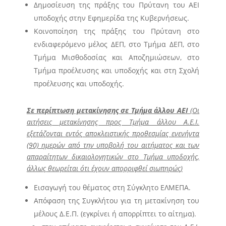
Δημοσίευση της πράξης του Πρύτανη του ΑΕΙ
υποδοχής στην Εφημερίδα της Κυβερνήσεως.
Κοινοποίηση της πράξης του Πρύτανη στο
ενδιαφερόμενο μέλος ΔΕΠ, στο Τμήμα ΔΕΠ, στο
Τμήμα Μισθοδοσίας και Αποζημιώσεων, στο
Τμήμα προέλευσης και υποδοχής και στη Σχολή
προέλευσης και υποδοχής.
Σε περίπτωση μετακίνησης σε Τμήμα άλλου ΑΕΙ
(
Οι
αιτήσεις μετακίνησης προς Τμήμα άλλου Α.Ε.Ι.
εξετάζονται εντός αποκλειστικής προθεσμίας ενενήντα
(90) ημερών από την υποβολή του αιτήματος και των
απαραίτητων δικαιολογητικών στο Τμήμα υποδοχής,
άλλως θεωρείται ότι έχουν απορριφθεί σιωπηρώς)
Εισαγωγή του θέματος στη Σύγκλητο ΕΛΜΕΠΑ.
Απόφαση της Συγκλήτου για τη μετακίνηση του
μέλους Δ.Ε.Π. (εγκρίνει ή απορρίπτει το αίτημα).