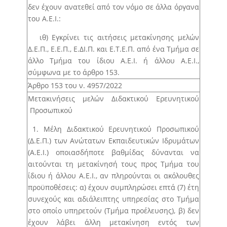
Άρθρο 25 – Ετήσιος προγραμματισμός
δεν έχουν ανατεθεί από τον νόμο σε άλλα όργανα
προσλήψεων μελών Ε.ΔΙ.Π., Ε.Τ.Ε.Π.
του Α.Ε.Ι.:
Άρθρο 26 – Μητρώο γνωστικών αντικειμένων
ιθ) Εγκρίνει τις αιτήσεις μετακίνησης μελών
Άρθρο 27 – Μητρώα Εσωτερικών και Εξωτερικών
Δ.Ε.Π., Ε.Ε.Π., Ε.ΔΙ.Π. και Ε.Τ.Ε.Π. από ένα Τμήμα σε
Εκλεκτόρων
άλλο Τμήμα του ίδιου Α.Ε.Ι. ή άλλου Α.Ε.Ι.,
σύμφωνα με το άρθρο 153.
Άρθρο 28 – Διαδικασία ανάδειξης Κοσμήτορα
Άρθρο 153 του ν. 4957/2022
Άρθρο 29 – Εκλογική διαδικασία για την ανάδειξη
Μετακινήσεις μελών Διδακτικού Ερευνητικού
Προέδρου και Αντιπροέδρου Τμήματος
Προσωπικού
Άρθρο 30 – Εκλογική διαδικασία για την ανάδειξη
1. Μέλη Διδακτικού Ερευνητικού Προσωπικού
Διευθυντή/ντριας Τομέα
(Δ.Ε.Π.) των Ανώτατων Εκπαιδευτικών Ιδρυμάτων
Άρθρο 31 – Εκλογική διαδικασία για την ανάδειξη
(Α.Ε.Ι.) οποιασδήποτε βαθμίδας δύνανται να
Διευθυντή Εργαστηρίου
αιτούνται τη μετακίνησή τους προς Τμήμα του
ίδιου ή άλλου Α.Ε.Ι., αν πληρούνται οι ακόλουθες
Άρθρο 32 – Εκλογική διαδικασία για την ανάδειξη
προϋποθέσεις: α) έχουν συμπληρώσει επτά (7) έτη
εκπροσώπων των μελών Ε.ΔΙ.Π. και Ε.Τ.Ε.Π. στον
συνεχούς και αδιάλειπτης υπηρεσίας στο Τμήμα
Τομέα, στη Συνέλευση, στην Κοσμητεία
στο οποίο υπηρετούν (Τμήμα προέλευσης), β) δεν
Άρθρο 33 – Εκλογική διαδικασία για την ανάδειξη
έχουν λάβει άλλη μετακίνηση εντός των