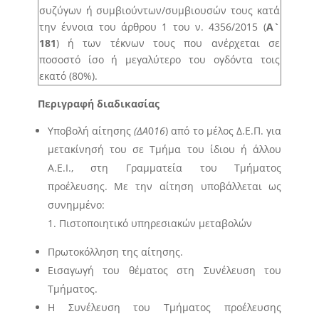
συζύγων ή συμβιούντων/συμβιουσών τους κατά
την έννοια του άρθρου 1 του ν. 4356/2015 (
Α`
181
) ή των τέκνων τους που ανέρχεται σε
ποσοστό ίσο ή μεγαλύτερο του ογδόντα τοις
εκατό (80%).
Περιγραφή διαδικασίας
Υποβολή αίτησης
(ΔΑ
0
16
) από το μέλος Δ.Ε.Π. για
μετακίνησή του σε Τμήμα του ίδιου ή άλλου
Α.Ε.Ι., στη Γραμματεία του Τμήματος
προέλευσης. Με την αίτηση υποβάλλεται ως
συνημμένο:
Πιστοποιητικό υπηρεσιακών μεταβολών
Πρωτοκόλληση της αίτησης.
Εισαγωγή του θέματος στη Συνέλευση του
Τμήματος.
Η Συνέλευση του Τμήματος προέλευσης