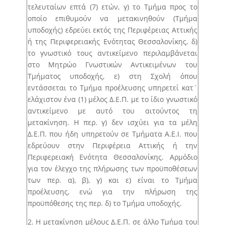
των εκπροσώπων των φοιτητών/φοιτητριών στη
τελευταίων επτά (7) ετών, γ) το Τμήμα προς το
Συνέλευση του Τμήματος
οποίο επιθυμούν να μετακινηθούν (Τμήμα
υποδοχής) εδρεύει εκτός της Περιφέρειας Αττικής
Άρθρο 34 – Αξιολόγηση φοιτητή/φοιτήτριας από
ή της Περιφερειακής Ενότητας Θεσσαλονίκης, δ)
τριμελή επιτροπή
το γνωστικό τους αντικείμενο περιλαμβάνεται
στο Μητρώο Γνωστικών Αντικειμένων του
Τμήματος υποδοχής, ε) στη Σχολή όπου
εντάσσεται το Τμήμα προέλευσης υπηρετεί κατ`
ελάχιστον ένα (1) μέλος Δ.Ε.Π. με το ίδιο γνωστικό
αντικείμενο με αυτό του αιτούντος τη
μετακίνηση. Η περ. γ) δεν ισχύει για τα μέλη
Δ.Ε.Π. που ήδη υπηρετούν σε Τμήματα Α.Ε.Ι. που
εδρεύουν στην Περιφέρεια Αττικής ή την
Περιφερειακή Ενότητα Θεσσαλονίκης. Αρμόδιο
για τον έλεγχο της πλήρωσης των προϋποθέσεων
των περ. α), β), γ) και ε) είναι το Τμήμα
προέλευσης, ενώ για την πλήρωση της
προϋπόθεσης της περ. δ) το Τμήμα υποδοχής.
2. Η μετακίνηση μέλους Δ.Ε.Π. σε άλλο Τμήμα του