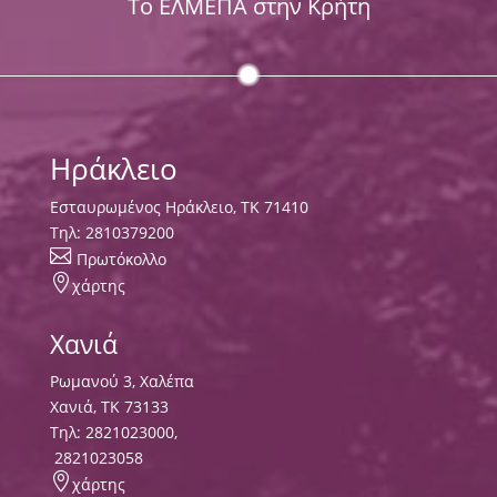
Το ΕΛΜΕΠΑ στην Κρήτη
Ηράκλειο
Εσταυρωμένος Ηράκλειο, ΤΚ 71410
Τηλ:
2810379200

Πρωτόκολλο

χάρτης
Χανιά
Ρωμανού 3, Χαλέπα
Χανιά, ΤΚ 73133
Τηλ:
2821023000
,
2821023058

χάρτης