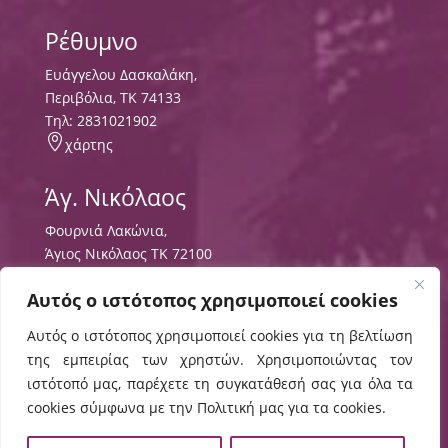
Ρέθυμνο
Ευάγγελου Δασκαλάκη,
Περιβόλια, ΤΚ 74133
Tηλ:
2831021902

χάρτης
Άγ. Νικόλαος
Φουρνιά Λακώνια,
Άγιος Νικόλαος ΤΚ 72100
Τηλ:
2841091103
,
Αυτός ο ιστότοπος χρησιμοποιεί cookies
2841091102

χάρτης
Αυτός ο ιστότοπος χρησιμοποιεί cookies για τη βελτίωση
της εμπειρίας των χρηστών. Χρησιμοποιώντας τον
Σητεία
ιστότοπό μας, παρέχετε τη συγκατάθεσή σας για όλα τα
cookies σύμφωνα με την Πολιτική μας για τα cookies.
Περιοχή Τρυπητός
ΤΘ 8556 ΤΚ 72300,