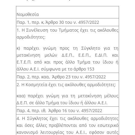
Άρθρο 19 – Μετακίνηση μέλους Δ.Ε.Π. για
Νομοθεσία
συμμετοχή σε επιστημονικά συνέδρια –
ερευνητικά σεμινάρια και έργα-προγράμματα που
Παρ. 1, περ. κ, Άρθρο 30 του ν. 4957/2022
διαχειρίζεται ο ΕΛΚΕ.
1. Η Συνέλευση του Τμήματος έχει τις ακόλουθες
αρμοδιότητες:
Άρθρο 20 – Χορήγηση άδειας απουσίας μελών
Δ.Ε.Π./Ε.ΔΙ.Π./Ε.Τ.Ε.Π. για προσωπικούς λόγους.
κ) παρέχει γνώμη προς τη Σύγκλητο για τη
μετακίνηση μελών Δ.Ε.Π., Ε.Ε.Π., Ε.ΔΙ.Π. και
Άρθρο 21 – Χορήγηση αδειών των άρθρων 52 έως
Ε.Τ.Ε.Π. από και προς άλλο Τμήμα του ίδιου ή
55 του Κώδικα Κατάστασης Δημοσίων Πολιτικών
άλλου Α.Ε.Ι. σύμφωνα με το άρθρο 153
Διοικητικών Υπαλλήλων και Υπαλλήλων Ν.Π.Δ.Δ. (ν.
3528/2007, Α’ 26) σε μέλη Δ.Ε.Π./Ε.ΔΙ.Π./Ε.Τ.Ε.Π.
Παρ. 2, περ. καα, Άρθρο 23 του ν. 4957/2022
2. Η Κοσμητεία έχει τις ακόλουθες αρμοδιότητες:
Άρθρο 22 – Χορήγηση εκπαιδευτικής άδειας σε
μέλη Ε.ΔΙ.Π. / Ε.Τ.Ε.Π.
καα) παρέχει γνώμη για τη μετακίνηση μέλους
Δ.Ε.Π. σε άλλο Τμήμα του ίδιου ή άλλου Α.Ε.Ι.
Άρθρο 23 – Ένταξη μέλους Ε.Τ.Ε.Π. σε κατηγορία
μέλους Ε.Δ.Ι.Π.
Παρ. 4, περ. ιθ, Άρθρο 16 του ν. 4957/2022
4. Η Σύγκλητος έχει τις ακόλουθες αρμοδιότητες
Άρθρο 24 – Ετήσιος προγραμματισμός
και όσες άλλες προβλέπονται από τον εσωτερικό
προσλήψεων μελών Δ.Ε.Π.
κανονισμό λειτουργίας του Α.Ε.Ι., εφόσον αυτές