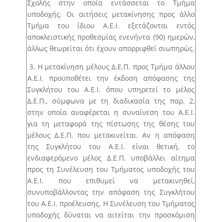
Σχολής στην οποία εντάσσεται το Τμήμα
υποδοχής. Οι αιτήσεις μετακίνησης προς άλλο
Τμήμα του ίδιου Α.Ε.Ι. εξετάζονται εντός
αποκλειστικής προθεσμίας ενενήντα (90) ημερών,
άλλως θεωρείται ότι έχουν απορριφθεί σιωπηρώς.
3. Η μετακίνηση μέλους Δ.Ε.Π. προς Τμήμα άλλου
Α.Ε.Ι. προϋποθέτει την έκδοση απόφασης της
Συγκλήτου του Α.Ε.Ι. όπου υπηρετεί το μέλος
Δ.Ε.Π., σύμφωνα με τη διαδικασία της παρ. 2,
στην οποία αναφέρεται η συναίνεση του Α.Ε.Ι.
για τη μεταφορά της πίστωσης της θέσης του
μέλους Δ.Ε.Π. που μετακινείται. Αν η απόφαση
της Συγκλήτου του Α.Ε.Ι. είναι θετική, το
ενδιαφερόμενο μέλος Δ.Ε.Π. υποβάλλει αίτημα
προς τη Συνέλευση του Τμήματος υποδοχής του
Α.Ε.Ι. που επιθυμεί να μετακινηθεί,
συνυποβάλλοντας την απόφαση της Συγκλήτου
του Α.Ε.Ι. προέλευσης. Η Συνέλευση του Τμήματος
υποδοχής δύναται να αιτείται την προσκόμιση