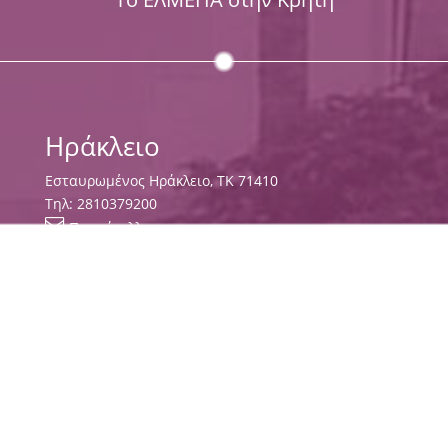
Ηράκλειο
Εσταυρωμένος Ηράκλειο, ΤΚ 71410
Τηλ:
2810379200

Πρωτόκολλο

χάρτης
Χανιά
Ρωμανού 3, Χαλέπα
Χανιά, ΤΚ 73133
Τηλ:
2821023000
,
2821023058

χάρτης