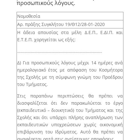
προσωπικούς λόγους.
Άρθρο 19 – Μετακίνηση μέλους Δ.Ε.Π. για
συμμετοχή σε επιστημονικά συνέδρια –
Νομοθεσία
ερευνητικά σεμινάρια και έργα-προγράμματα που
Αρ. πράξης Συγκλήτου 19/Θ12/28-01-2020
διαχειρίζεται ο ΕΛΚΕ.
H άδεια απουσίας στα μέλη Δ.Ε.Π., Ε.ΔΙ.Π. και
Ε.Τ.Ε.Π. χορηγείται ως εξής:
Άρθρο 20 – Χορήγηση άδειας απουσίας μελών
Δ.Ε.Π./Ε.ΔΙ.Π./Ε.Τ.Ε.Π. για προσωπικούς λόγους.
………………………………………………………………..
Άρθρο 21 – Χορήγηση αδειών των άρθρων 52 έως
Δ) Για προσωπικούς λόγους μέχρι 14 ημέρες ανά
55 του Κώδικα Κατάστασης Δημοσίων Πολιτικών
ημερολογιακό έτος με απόφαση του Κοσμήτορα
Διοικητικών Υπαλλήλων και Υπαλλήλων Ν.Π.Δ.Δ. (ν.
της Σχολής με τη σύμφωνη γνώμη του Προέδρου
3528/2007, Α’ 26) σε μέλη Δ.Ε.Π./Ε.ΔΙ.Π./Ε.Τ.Ε.Π.
του Τμήματος.
Άρθρο 22 – Χορήγηση εκπαιδευτικής άδειας σε
Στις παραπάνω περιπτώσεις θα πρέπει να
μέλη Ε.ΔΙ.Π. / Ε.Τ.Ε.Π.
διασφαλίζεται ότι δεν παρακωλύεται το έργο
Άρθρο 23 – Ένταξη μέλους Ε.Τ.Ε.Π. σε κατηγορία
(εκπαιδευτικό – διοικητικό) του Τμήματος και της
μέλους Ε.Δ.Ι.Π.
Σχολής και ότι υπάρχει πλήρης αναπλήρωση των
Άρθρο 24 – Ετήσιος προγραμματισμός
εκπαιδευτικών υποχρεώσεων χωρίς οικονομική
προσλήψεων μελών Δ.Ε.Π.
επιβάρυνση του Ιδρύματος. Αυτό θα πρέπει να
αναφέρεται ρητά στις αντίστοιχες αποφάσεις.