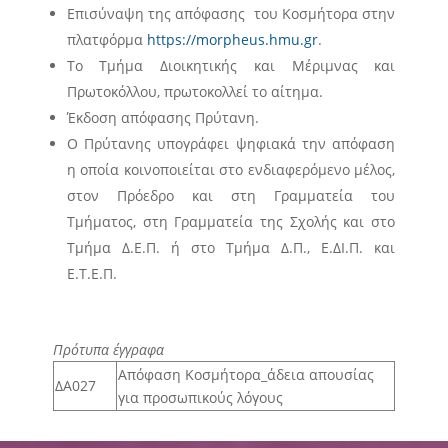
των εκπροσώπων των φοιτητών/φοιτητριών στη
Επισύναψη της απόφασης του Κοσμήτορα στην
Συνέλευση του Τμήματος
πλατφόρμα
https://morpheus.hmu.gr
.
Άρθρο 34 – Αξιολόγηση φοιτητή/φοιτήτριας από
Το Τμήμα Διοικητικής και Μέριμνας και
τριμελή επιτροπή
Πρωτοκόλλου, πρωτοκολλεί το αίτημα.
Έκδοση απόφασης Πρύτανη.
Ο Πρύτανης υπογράφει ψηφιακά την απόφαση
η οποία κοινοποιείται στο ενδιαφερόμενο μέλος,
στον Πρόεδρο και στη Γραμματεία του
Τμήματος, στη Γραμματεία της Σχολής και στο
Τμήμα Δ.Ε.Π. ή στο Τμήμα Δ.Π., Ε.ΔΙ.Π. και
Ε.Τ.Ε.Π.
Πρότυπα έγγραφα
Απόφαση Κοσμήτορα_άδεια απουσίας
ΔΑ027
για προσωπικούς λόγους