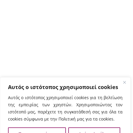
Ρέθυμνο
Ευάγγελου Δασκαλάκη,
Περιβόλια, ΤΚ 74133
Tηλ:
2831021902

χάρτης
Άγ. Νικόλαος
Φουρνιά Λακώνια,
Άγιος Νικόλαος ΤΚ 72100
Τηλ:
2841091103
,
Αυτός ο ιστότοπος χρησιμοποιεί cookies
2841091102

χάρτης
Αυτός ο ιστότοπος χρησιμοποιεί cookies για τη βελτίωση
της εμπειρίας των χρηστών. Χρησιμοποιώντας τον
Σητεία
ιστότοπό μας, παρέχετε τη συγκατάθεσή σας για όλα τα
cookies σύμφωνα με την Πολιτική μας για τα cookies.
Περιοχή Τρυπητός
ΤΘ 8556 ΤΚ 72300,