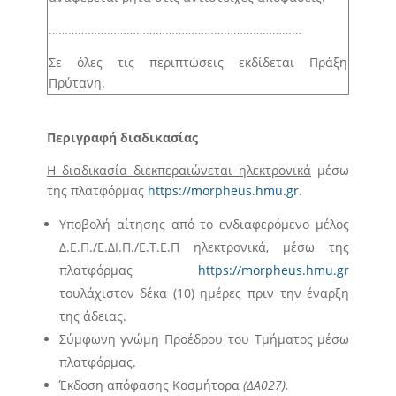
Άρθρο 25 – Ετήσιος προγραμματισμός
προσλήψεων μελών Ε.ΔΙ.Π., Ε.Τ.Ε.Π.
……………………………………………………………………
Άρθρο 26 – Μητρώο γνωστικών αντικειμένων
Σε όλες τις περιπτώσεις εκδίδεται Πράξη
Πρύτανη.
Άρθρο 27 – Μητρώα Εσωτερικών και Εξωτερικών
Εκλεκτόρων
Άρθρο 28 – Διαδικασία ανάδειξης Κοσμήτορα
Περιγραφή διαδικασίας
Άρθρο 29 – Εκλογική διαδικασία για την ανάδειξη
Η διαδικασία διεκπεραιώνεται ηλεκτρονικά
μέσω
Προέδρου και Αντιπροέδρου Τμήματος
της πλατφόρμας
https://morpheus.hmu.gr
.
Άρθρο 30 – Εκλογική διαδικασία για την ανάδειξη
Υποβολή αίτησης από το ενδιαφερόμενο μέλος
Διευθυντή/ντριας Τομέα
Δ.Ε.Π./Ε.ΔΙ.Π./Ε.Τ.Ε.Π ηλεκτρονικά, μέσω της
Άρθρο 31 – Εκλογική διαδικασία για την ανάδειξη
πλατφόρμας
https://morpheus.hmu.gr
Διευθυντή Εργαστηρίου
τουλάχιστον δέκα (10) ημέρες πριν την έναρξη
Άρθρο 32 – Εκλογική διαδικασία για την ανάδειξη
της άδειας.
εκπροσώπων των μελών Ε.ΔΙ.Π. και Ε.Τ.Ε.Π. στον
Σύμφωνη γνώμη Προέδρου του Τμήματος μέσω
Τομέα, στη Συνέλευση, στην Κοσμητεία
πλατφόρμας.
Άρθρο 33 – Εκλογική διαδικασία για την ανάδειξη
Έκδοση απόφασης Κοσμήτορα
(
ΔΑ027
).