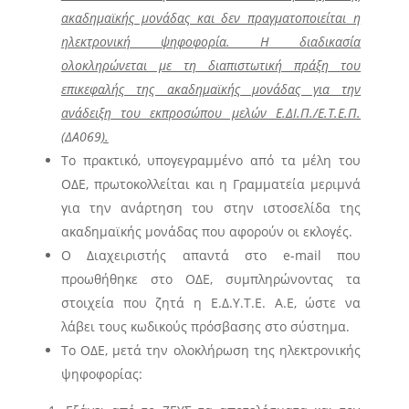
ακαδημαϊκής μονάδας και δεν πραγματοποιείται η
ηλεκτρονική ψηφοφορία. Η διαδικασία
ολοκληρώνεται με τη διαπιστωτική πράξη του
επικεφαλής της ακαδημαϊκής μονάδας για την
ανάδειξη του εκπροσώπου μελών Ε.ΔΙ.Π./Ε.Τ.Ε.Π.
(
ΔΑ069
).
Το πρακτικό, υπογεγραμμένο από τα μέλη του
ΟΔΕ, πρωτοκολλείται και η Γραμματεία μεριμνά
για την ανάρτηση του στην ιστοσελίδα της
ακαδημαϊκής μονάδας που αφορούν οι εκλογές.
Ο Διαχειριστής απαντά στο e-mail που
προωθήθηκε στο ΟΔΕ, συμπληρώνοντας τα
στοιχεία που ζητά η Ε.Δ.Υ.Τ.Ε. Α.Ε, ώστε να
λάβει τους κωδικούς πρόσβασης στο σύστημα.
Το ΟΔΕ, μετά την ολοκλήρωση της ηλεκτρονικής
ψηφοφορίας: