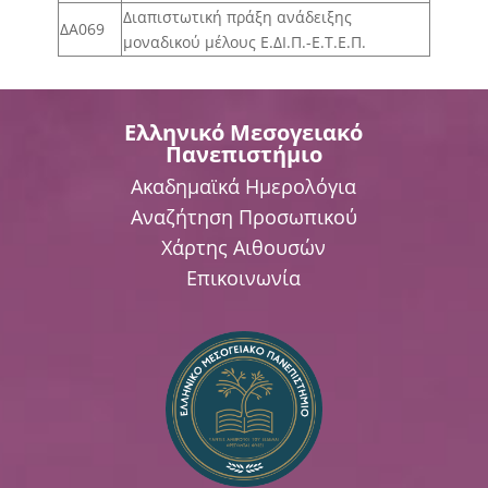
Διαπιστωτική πράξη ανάδειξης
ΔΑ069
μοναδικού μέλους Ε.ΔΙ.Π.-Ε.Τ.Ε.Π.
Ελληνικό Μεσογειακό
Πανεπιστήμιο
Ακαδημαϊκά Ημερολόγια
Αναζήτηση Προσωπικού
Χάρτης Αιθουσών
Επικοινωνία