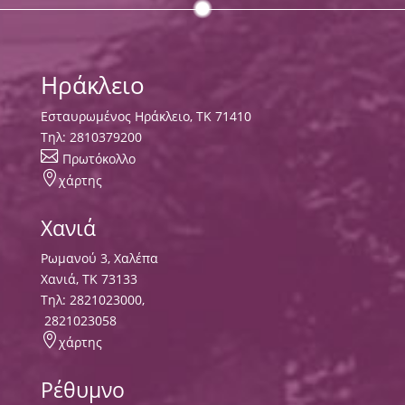
Ηράκλειο
Εσταυρωμένος Ηράκλειο, ΤΚ 71410
Τηλ:
2810379200

Πρωτόκολλο

χάρτης
Χανιά
Ρωμανού 3, Χαλέπα
Χανιά, ΤΚ 73133
Τηλ:
2821023000
,
2821023058

χάρτης
Ρέθυμνο