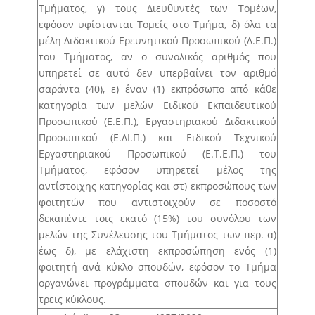
Άρθρο 25 – Ετήσιος προγραμματισμός
Τμήματος, γ) τους Διευθυντές των Τομέων,
προσλήψεων μελών Ε.ΔΙ.Π., Ε.Τ.Ε.Π.
εφόσον υφίστανται Τομείς στο Τμήμα, δ) όλα τα
μέλη Διδακτικού Ερευνητικού Προσωπικού (Δ.Ε.Π.)
Άρθρο 26 – Μητρώο γνωστικών αντικειμένων
του Τμήματος, αν ο συνολικός αριθμός που
Άρθρο 27 – Μητρώα Εσωτερικών και Εξωτερικών
υπηρετεί σε αυτό δεν υπερβαίνει τον αριθμό
Εκλεκτόρων
σαράντα (40), ε) έναν (1) εκπρόσωπο από κάθε
κατηγορία των μελών Ειδικού Εκπαιδευτικού
Άρθρο 28 – Διαδικασία ανάδειξης Κοσμήτορα
Προσωπικού (Ε.Ε.Π.), Εργαστηριακού Διδακτικού
Άρθρο 29 – Εκλογική διαδικασία για την ανάδειξη
Προσωπικού (Ε.ΔΙ.Π.) και Ειδικού Τεχνικού
Προέδρου και Αντιπροέδρου Τμήματος
Εργαστηριακού Προσωπικού (Ε.Τ.Ε.Π.) του
Άρθρο 30 – Εκλογική διαδικασία για την ανάδειξη
Τμήματος, εφόσον υπηρετεί μέλος της
Διευθυντή/ντριας Τομέα
αντίστοιχης κατηγορίας και στ) εκπροσώπους των
φοιτητών που αντιστοιχούν σε ποσοστό
Άρθρο 31 – Εκλογική διαδικασία για την ανάδειξη
δεκαπέντε τοις εκατό (15%) του συνόλου των
Διευθυντή Εργαστηρίου
μελών της Συνέλευσης του Τμήματος των περ. α)
Άρθρο 32 – Εκλογική διαδικασία για την
έως δ), με ελάχιστη εκπροσώπηση ενός (1)
ανάδειξη εκπροσώπων των μελών Ε.ΔΙ.Π. και
φοιτητή ανά κύκλο σπουδών, εφόσον το Τμήμα
Ε.Τ.Ε.Π. στον Τομέα, στη Συνέλευση, στην
οργανώνει προγράμματα σπουδών και για τους
Κοσμητεία
τρεις κύκλους.