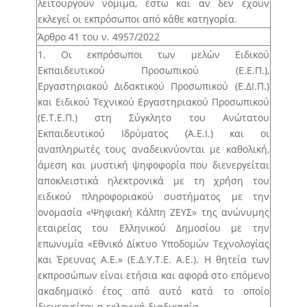
λειτουργούν νόμιμα, έστω και αν δεν έχουν
εκλεγεί οι εκπρόσωποι από κάθε κατηγορία.
Άρθρο 41 του ν. 4957/2022
1. Οι εκπρόσωποι των μελών Ειδικού
Εκπαιδευτικού Προσωπικού (Ε.Ε.Π.),
Εργαστηριακού Διδακτικού Προσωπικού (Ε.ΔΙ.Π.)
και Ειδικού Τεχνικού Εργαστηριακού Προσωπικού
(Ε.Τ.Ε.Π.) στη Σύγκλητο του Ανώτατου
Εκπαιδευτικού Ιδρύματος (Α.Ε.Ι.) και οι
αναπληρωτές τους αναδεικνύονται με καθολική,
άμεση και μυστική ψηφοφορία που διενεργείται
αποκλειστικά ηλεκτρονικά με τη χρήση του
ειδικού πληροφοριακού συστήματος με την
ονομασία «Ψηφιακή Κάλπη ΖΕΥΣ» της ανώνυμης
εταιρείας του Ελληνικού Δημοσίου με την
επωνυμία «Εθνικό Δίκτυο Υποδομών Τεχνολογίας
και Έρευνας Α.Ε.» (Ε.Δ.Υ.Τ.Ε. Α.Ε.). Η θητεία των
εκπροσώπων είναι ετήσια και αφορά στο επόμενο
ακαδημαϊκό έτος από αυτό κατά το οποίο
διενεργείται η εκλογική διαδικασία.