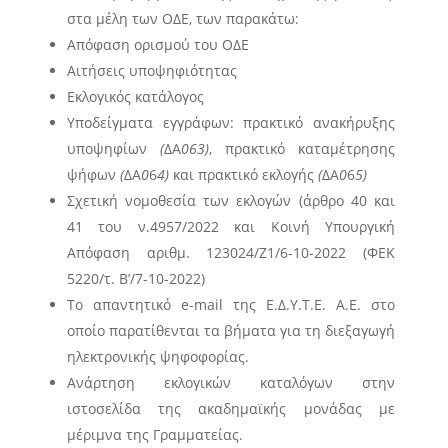
στα μέλη των ΟΔΕ, των παρακάτω:
Απόφαση ορισμού του ΟΔΕ
Αιτήσεις υποψηφιότητας
Εκλογικός κατάλογος
Υποδείγματα εγγράφων: πρακτικό ανακήρυξης
υποψηφίων
(
ΔΑ
0
63
)
, πρακτικό καταμέτρησης
ψήφων
(
ΔΑ
0
6
4
)
και πρακτικό εκλογής
(
ΔΑ
0
6
5
)
Σχετική νομοθεσία των εκλογών (άρθρο 40 και
41 του ν.4957/2022 και Κοινή Υπουργική
Απόφαση αριθμ. 123024/Ζ1/6-10-2022 (ΦΕΚ
5220/τ. Β’/7-10-2022)
Tο απαντητικό e-mail της Ε.Δ.Υ.Τ.Ε. Α.Ε. στο
οποίο παρατίθενται τα βήματα για τη διεξαγωγή
ηλεκτρονικής ψηφοφορίας.
Ανάρτηση εκλογικών καταλόγων στην
ιστοσελίδα της ακαδημαϊκής μονάδας με
μέριμνα της Γραμματείας.