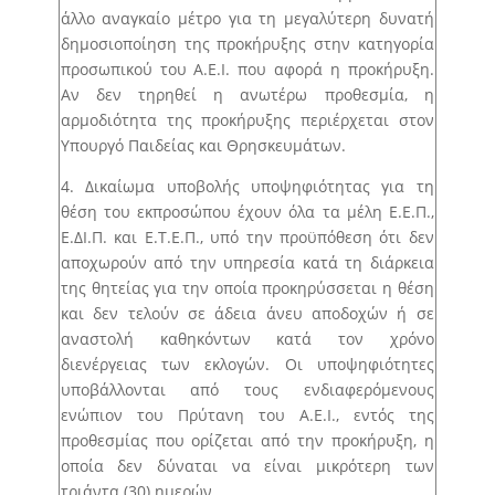
άλλο αναγκαίο μέτρο για τη μεγαλύτερη δυνατή
δημοσιοποίηση της προκήρυξης στην κατηγορία
προσωπικού του Α.Ε.Ι. που αφορά η προκήρυξη.
Αν δεν τηρηθεί η ανωτέρω προθεσμία, η
αρμοδιότητα της προκήρυξης περιέρχεται στον
Υπουργό Παιδείας και Θρησκευμάτων.
4. Δικαίωμα υποβολής υποψηφιότητας για τη
θέση του εκπροσώπου έχουν όλα τα μέλη Ε.Ε.Π.,
Ε.ΔΙ.Π. και Ε.Τ.Ε.Π., υπό την προϋπόθεση ότι δεν
αποχωρούν από την υπηρεσία κατά τη διάρκεια
της θητείας για την οποία προκηρύσσεται η θέση
και δεν τελούν σε άδεια άνευ αποδοχών ή σε
αναστολή καθηκόντων κατά τον χρόνο
διενέργειας των εκλογών. Οι υποψηφιότητες
υποβάλλονται από τους ενδιαφερόμενους
ενώπιον του Πρύτανη του Α.Ε.Ι., εντός της
προθεσμίας που ορίζεται από την προκήρυξη, η
οποία δεν δύναται να είναι μικρότερη των
τριάντα (30) ημερών.