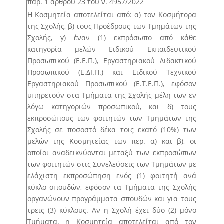
παρ. 1 άρθρου 23 του ν. 4957/2022
Άρθρο 33 – Εκλογική διαδικασία για την ανάδειξη
των εκπροσώπων των φοιτητών/φοιτητριών στη
Η Κοσμητεία αποτελείται από: α) τον Κοσμήτορα
Συνέλευση του Τμήματος
της Σχολής, β) τους Προέδρους των Τμημάτων της
Σχολής, γ) έναν (1) εκπρόσωπο από κάθε
Άρθρο 34 – Αξιολόγηση φοιτητή/φοιτήτριας από
κατηγορία μελών Ειδικού Εκπαιδευτικού
τριμελή επιτροπή
Προσωπικού (Ε.Ε.Π.), Εργαστηριακού Διδακτικού
Προσωπικού (Ε.ΔΙ.Π.) και Ειδικού Τεχνικού
Εργαστηριακού Προσωπικού (Ε.Τ.Ε.Π.), εφόσον
υπηρετούν στα Τμήματα της Σχολής μέλη των εν
λόγω κατηγοριών προσωπικού, και δ) τους
εκπροσώπους των φοιτητών των Τμημάτων της
Σχολής σε ποσοστό δέκα τοις εκατό (10%) των
μελών της Κοσμητείας των περ. α) και β), οι
οποίοι αναδεικνύονται μεταξύ των εκπροσώπων
των φοιτητών στις Συνελεύσεις των Τμημάτων με
ελάχιστη εκπροσώπηση ενός (1) φοιτητή ανά
κύκλο σπουδών, εφόσον τα Τμήματα της Σχολής
οργανώνουν προγράμματα σπουδών και για τους
τρεις (3) κύκλους. Αν η Σχολή έχει δύο (2) μόνο
Τμήματα, η Κοσμητεία αποτελείται από τον