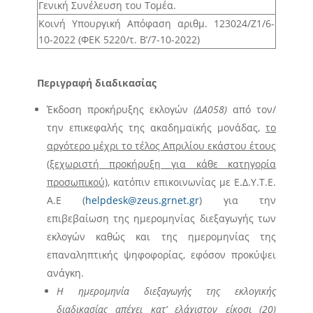
Γενική Συνέλευση του Τομέα.
Κοινή Υπουργική Απόφαση αριθμ. 123024/Ζ1/6-
10-2022 (ΦΕΚ 5220/τ. Β’/7-10-2022)
Περιγραφή διαδικασίας
Έκδοση προκήρυξης εκλογών
(
ΔΑ058
)
από τον/
την επικεφαλής της ακαδημαϊκής μονάδας,
το
αργότερο μέχρι το τέλος Απριλίου εκάστου έτους
(ξεχωριστή προκήρυξη για κάθε κατηγορία
προσωπικού),
κατόπιν επικοινωνίας με Ε.Δ.Υ.Τ.Ε.
Α.Ε (
helpdesk@zeus.grnet.gr
) για την
επιβεβαίωση της ημερομηνίας διεξαγωγής των
εκλογών καθώς και της ημερομηνίας της
επαναληπτικής ψηφοφορίας, εφόσον προκύψει
ανάγκη.
Η ημερομηνία διεξαγωγής της εκλογικής
διαδικασίας απέχει κατ’ ελάχιστον είκοσι (20)