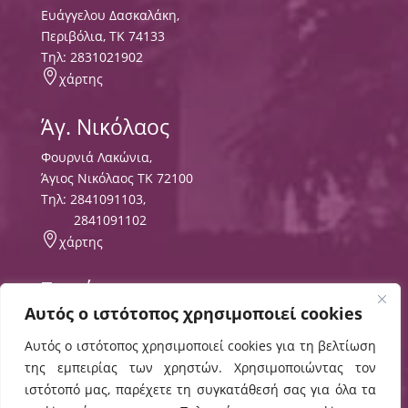
Ευάγγελου Δασκαλάκη,
Περιβόλια, ΤΚ 74133
Tηλ:
2831021902

χάρτης
Άγ. Νικόλαος
Φουρνιά Λακώνια,
Άγιος Νικόλαος ΤΚ 72100
Τηλ:
2841091103
,
2841091102

χάρτης
Σητεία
Αυτός ο ιστότοπος χρησιμοποιεί cookies
Περιοχή Τρυπητός
ΤΘ 8556 ΤΚ 72300,
Αυτός ο ιστότοπος χρησιμοποιεί cookies για τη βελτίωση
Τηλ:
2843029497
της εμπειρίας των χρηστών. Χρησιμοποιώντας τον

χάρτης
ιστότοπό μας, παρέχετε τη συγκατάθεσή σας για όλα τα