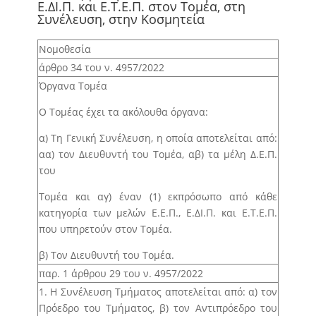
Ε.ΔΙ.Π. και Ε.Τ.Ε.Π. στον Τομέα, στη
Συνέλευση, στην Κοσμητεία
Άρθρο 19 – Μετακίνηση μέλους Δ.Ε.Π. για
συμμετοχή σε επιστημονικά συνέδρια –
Νομοθεσία
ερευνητικά σεμινάρια και έργα-προγράμματα που
διαχειρίζεται ο ΕΛΚΕ.
άρθρο 34 του ν. 4957/2022
Όργανα Τομέα
Άρθρο 20 – Χορήγηση άδειας απουσίας μελών
Δ.Ε.Π./Ε.ΔΙ.Π./Ε.Τ.Ε.Π. για προσωπικούς λόγους.
Ο Τομέας έχει τα ακόλουθα όργανα:
Άρθρο 21 – Χορήγηση αδειών των άρθρων 52 έως
α) Τη Γενική Συνέλευση, η οποία αποτελείται από:
55 του Κώδικα Κατάστασης Δημοσίων Πολιτικών
αα) τον Διευθυντή του Τομέα, αβ) τα μέλη Δ.Ε.Π.
Διοικητικών Υπαλλήλων και Υπαλλήλων Ν.Π.Δ.Δ. (ν.
του
3528/2007, Α’ 26) σε μέλη Δ.Ε.Π./Ε.ΔΙ.Π./Ε.Τ.Ε.Π.
Τομέα και αγ) έναν (1) εκπρόσωπο από κάθε
Άρθρο 22 – Χορήγηση εκπαιδευτικής άδειας σε
κατηγορία των μελών Ε.Ε.Π., Ε.ΔΙ.Π. και Ε.Τ.Ε.Π.
μέλη Ε.ΔΙ.Π. / Ε.Τ.Ε.Π.
που υπηρετούν στον Τομέα.
Άρθρο 23 – Ένταξη μέλους Ε.Τ.Ε.Π. σε κατηγορία
β) Τον Διευθυντή του Τομέα.
μέλους Ε.Δ.Ι.Π.
παρ. 1 άρθρου 29 του ν. 4957/2022
Άρθρο 24 – Ετήσιος προγραμματισμός
1. Η Συνέλευση Τμήματος αποτελείται από: α) τον
προσλήψεων μελών Δ.Ε.Π.
Πρόεδρο του Τμήματος, β) τον Αντιπρόεδρο του