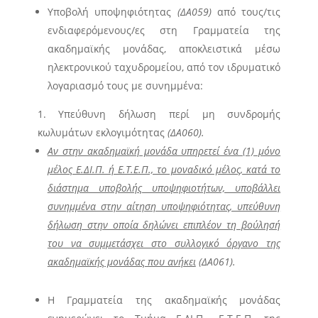
Υποβολή υποψηφιότητας
(
ΔΑ059
)
από τους/τις
ενδιαφερόμενους/ες στη Γραμματεία της
ακαδημαϊκής μονάδας, αποκλειστικά μέσω
ηλεκτρονικού ταχυδρομείου, από τον ιδρυματικό
λογαριασμό τους με συνημμένα:
Υπεύθυνη δήλωση περί μη συνδρομής
κωλυμάτων εκλογιμότητας
(
ΔΑ060
).
Αν στην ακαδημαϊκή μονάδα υπηρετεί ένα (1) μόνο
μέλος Ε.ΔΙ.Π. ή Ε.Τ.Ε.Π., το μοναδικό μέλος, κατά το
διάστημα υποβολής υποψηφιοτήτων, υποβάλλει
συνημμένα στην αίτηση υποψηφιότητας, υπεύθυνη
δήλωση στην οποία δηλώνει επιπλέον τη βούλησή
του να συμμετάσχει στο συλλογικό όργανο της
ακαδημαϊκής μονάδας που ανήκει
(
ΔΑ061
).
Η Γραμματεία της ακαδημαϊκής μονάδας