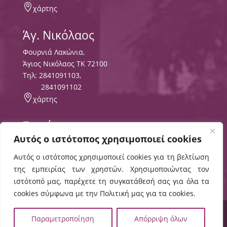

χάρτης
Άγ. Νικόλαος
Φουρνιά Λακώνια,
Άγιος Νικόλαος ΤΚ 72100
Τηλ:
2841091103
,
2841091102

χάρτης
Σητεία
Αυτός ο ιστότοπος χρησιμοποιεί cookies
Περιοχή Τρυπητός
ΤΘ 8556 ΤΚ 72300,
Αυτός ο ιστότοπος χρησιμοποιεί cookies για τη βελτίωση
Τηλ:
2843029497
της εμπειρίας των χρηστών. Χρησιμοποιώντας τον

χάρτης
ιστότοπό μας, παρέχετε τη συγκατάθεσή σας για όλα τα
cookies σύμφωνα με την Πολιτική μας για τα cookies.
© 2024 ΕΛΜΕΠΑ |
Πολιτική Cookies
,
Όροι Χρήσης
,
Παραμετροποίηση
Απόρριψη όλων
Δήλωση Προσβασιμότητας