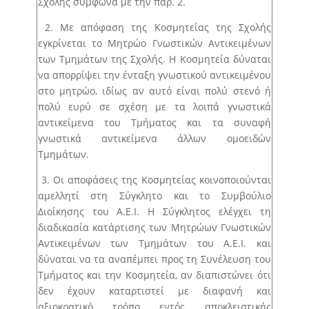
Σχολής σύμφωνα με την παρ. 2.
των εκπροσώπων των φοιτητών/φοιτητριών στη
Συνέλευση του Τμήματος
2. Με απόφαση της Κοσμητείας της Σχολής
Άρθρο 34 – Αξιολόγηση φοιτητή/φοιτήτριας από
εγκρίνεται το Μητρώο Γνωστικών Αντικειμένων
τριμελή επιτροπή
των Τμημάτων της Σχολής. Η Κοσμητεία δύναται
να απορρίψει την ένταξη γνωστικού αντικειμένου
στο μητρώο, ιδίως αν αυτό είναι πολύ στενό ή
πολύ ευρύ σε σχέση με τα λοιπά γνωστικά
αντικείμενα του Τμήματος και τα συναφή
γνωστικά αντικείμενα άλλων ομοειδών
Τμημάτων.
3. Οι αποφάσεις της Κοσμητείας κοινοποιούνται
αμελλητί στη Σύγκλητο και το Συμβούλιο
Διοίκησης του Α.Ε.Ι. Η Σύγκλητος ελέγχει τη
διαδικασία κατάρτισης των Μητρώων Γνωστικών
Αντικειμένων των Τμημάτων του Α.Ε.Ι. και
δύναται να τα αναπέμπει προς τη Συνέλευση του
Τμήματος και την Κοσμητεία, αν διαπιστώνει ότι
δεν έχουν καταρτιστεί με διαφανή και
αξιοκρατικό τρόπο εντός αποκλειστικής