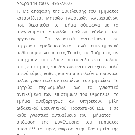
Άρθρο 25 – Ετήσιος προγραμματισμός
Άρθρο 144 του ν. 4957/2022
προσλήψεων μελών Ε.ΔΙ.Π., Ε.Τ.Ε.Π.
1. Με απόφαση της Συνέλευσης του Τμήματος
καταρτίζεται Μητρώο Γνωστικών Αντικειμένων
Άρθρο 26 – Μητρώο γνωστικών αντικειμένων
που θεραπεύει το Τμήμα σύμφωνα με τα
Άρθρο 27 – Μητρώα Εσωτερικών και Εξωτερικών
προγράμματα σπουδών πρώτου κύκλου που
Εκλεκτόρων
οργανώνει. Τα γνωστικά αντικείμενα του
Άρθρο 28 – Διαδικασία ανάδειξης Κοσμήτορα
μητρώου ομαδοποιούνται ανά επιστημονικό
πεδίο σύμφωνα με τους Τομείς του Τμήματος, αν
Άρθρο 29 – Εκλογική διαδικασία για την ανάδειξη
υπάρχουν, αποτελούν υποσύνολο ενός πεδίου
Προέδρου και Αντιπροέδρου Τμήματος
μιας επιστήμης και δεν δύνανται να έχουν πολύ
Άρθρο 30 – Εκλογική διαδικασία για την ανάδειξη
στενό εύρος, καθώς και να αποτελούν υποσύνολο
Διευθυντή/ντριας Τομέα
άλλου γνωστικού αντικειμένου του μητρώου. Το
μητρώο περιλαμβάνει όλα τα γνωστικά
Άρθρο 31 – Εκλογική διαδικασία για την ανάδειξη
αντικείμενα των επιστημών που θεραπεύει το
Διευθυντή Εργαστηρίου
Τμήμα ανεξαρτήτως αν υπηρετούν μέλη
Άρθρο 32 – Εκλογική διαδικασία για την ανάδειξη
Διδακτικού Ερευνητικού Προσωπικού (Δ.Ε.Π.) σε
εκπροσώπων των μελών Ε.ΔΙ.Π. και Ε.Τ.Ε.Π. στον
κάθε γνωστικό αντικείμενο του Τμήματος. Η
Τομέα, στη Συνέλευση, στην Κοσμητεία
απόφαση της Συνέλευσης του Τμήματος
αποστέλλεται προς έγκριση στην Κοσμητεία της
Άρθρο 33 – Εκλογική διαδικασία για την ανάδειξη