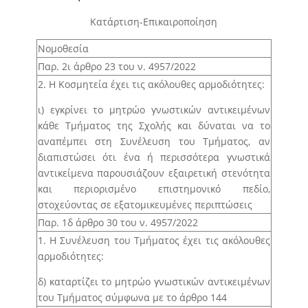
Άρθρο 19 – Μετακίνηση μέλους Δ.Ε.Π. για
Κατάρτιση-Επικαιροποίηση
συμμετοχή σε επιστημονικά συνέδρια –
Νομοθεσία
ερευνητικά σεμινάρια και έργα-προγράμματα που
διαχειρίζεται ο ΕΛΚΕ.
Παρ. 2ι άρθρο 23 του ν. 4957/2022
2. Η Κοσμητεία έχει τις ακόλουθες αρμοδιότητες:
Άρθρο 20 – Χορήγηση άδειας απουσίας μελών
Δ.Ε.Π./Ε.ΔΙ.Π./Ε.Τ.Ε.Π. για προσωπικούς λόγους.
ι) εγκρίνει το μητρώο γνωστικών αντικειμένων
κάθε Τμήματος της Σχολής και δύναται να το
Άρθρο 21 – Χορήγηση αδειών των άρθρων 52 έως
αναπέμπει στη Συνέλευση του Τμήματος, αν
55 του Κώδικα Κατάστασης Δημοσίων Πολιτικών
διαπιστώσει ότι ένα ή περισσότερα γνωστικά
Διοικητικών Υπαλλήλων και Υπαλλήλων Ν.Π.Δ.Δ. (ν.
αντικείμενα παρουσιάζουν εξαιρετική στενότητα
3528/2007, Α’ 26) σε μέλη Δ.Ε.Π./Ε.ΔΙ.Π./Ε.Τ.Ε.Π.
και περιορισμένο επιστημονικό πεδίο,
Άρθρο 22 – Χορήγηση εκπαιδευτικής άδειας σε
στοχεύοντας σε εξατομικευμένες περιπτώσεις
μέλη Ε.ΔΙ.Π. / Ε.Τ.Ε.Π.
Παρ. 1δ άρθρο 30 του ν. 4957/2022
Άρθρο 23 – Ένταξη μέλους Ε.Τ.Ε.Π. σε κατηγορία
1. Η Συνέλευση του Τμήματος έχει τις ακόλουθες
μέλους Ε.Δ.Ι.Π.
αρμοδιότητες:
Άρθρο 24 – Ετήσιος προγραμματισμός
δ) καταρτίζει το μητρώο γνωστικών αντικειμένων
προσλήψεων μελών Δ.Ε.Π.
του Τμήματος σύμφωνα με το άρθρο 144