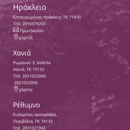
Ηράκλειο
Εσταυρωμένος Ηράκλειο, ΤΚ 71410
Τηλ:
2810379200

Πρωτόκολλο

χάρτης
Χανιά
Ρωμανού 3, Χαλέπα
Χανιά, ΤΚ 73133
Τηλ:
2821023000
,
2821023058

χάρτης
Ρέθυμνο
Ευάγγελου Δασκαλάκη,
Περιβόλια, ΤΚ 74133
Tηλ:
2831021902