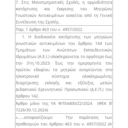
7. Στις Μονοτμηματικές Σχολές, η αρμοδιότητα
κατάρτισης και έγκρισης του Μητρώου
Γνωστικών Αντικειμένων ασκείται από τη Γενική
Συνέλευση της Σχολής.
Παρ. 1 άρθρο 463 του ν. 4957/2022
1. Η διαδικασία κατάρτισης των μητρώων
γνωστικών αντικειμένων του άρθρου 144 των
Τμημάτων των Ανώτατων Εκπαιδευτικών
Ιδρυμάτων (Α.Ε.Ι.) ολοκληρώνεται το αργότερο έως
την 31η.10.2023. Έως την ημερομηνία του
πρώτου εδαφίου τα μητρώα αναρτώνται στο
ηλεκτρονικό σύστημα ολοκληρωμένης
διαχείρισης εκλογής και εξέλιξης μελών
Διδακτικού Ερευνητικού Προσωπικού (Δ.Ε.Π.) του
άρθρου 142.
Άρθρο μόνο της ΥΑ Φ/Ί54400/Ζ2/2024 (ΦΕΚ B’
7226/30.12.2024)
«……αποφασίζουμε: Την παράταση των
προθεσμιών του άρθρου 463 του ν. 4957/2022 (Α’