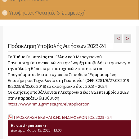
Υποψήφιοι Φοιτητές & Συμμετοχή
+
<
>
Πρόσκληση Υποβολής Αιτήσεων 2023-24
Το Τμήμα Γεωπονίας του Ελληνικού Μεσογειακού
Πανεπιστημίου ανακοινώνει την έναρξη υποβολής αιτήσεων για
την κάλυψη θέσεων μεταπτυχιακών φοιτητών του
Προγράμματος Μεταπτυχιακών Σπουδών "Εφαρμοσμένη
Επιστήμη και Τεχνολογία στη Γεωπονία" (ΦΕΚ 3281/Β΄/27.08.2019
& 2023/Β΄/05.06.2018) το ακαδημαϊκό έτος 2023 – 2024.
Οι αιτήσεις υποβάλλονται ηλεκτρονικά έως 8 Σεπτεμβρίου 2023
στην παρακάτω διεύθυνση
https://www.hmu.gr/mscagro/el/application
.
ΠΡΟΣΚΛΗΣΗ ΕΚΔΗΛΩΣΗΣ ΕΝΔΙΑΦΕΡΟΝΤΟΣ 2023 - 24
Ημ.νια Δημοσίευσης:
Δευτέρα, Μάιος 15, 2023 - 13:00