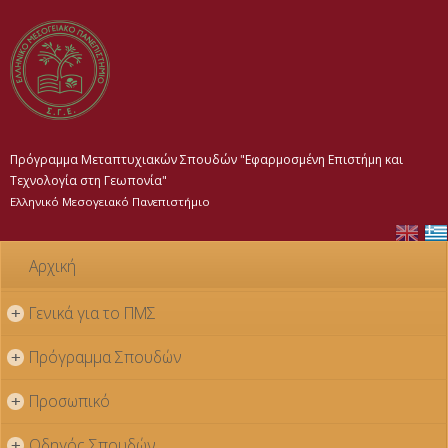
Παράκαμψη
προς το
κυρίως
περιεχόμενο
Πρόγραμμα Μεταπτυχιακών Σπουδών "Εφαρμοσμένη Επιστήμη και
Τεχνολογία στη Γεωπονία"
Ελληνικό Μεσογειακό Πανεπιστήμιο
Αρχική
Γενικά για το ΠΜΣ
+
Πρόγραμμα Σπουδών
+
Προσωπικό
+
Οδηγός Σπουδών
+