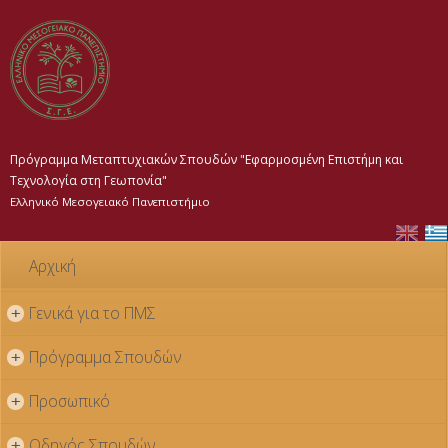
Παράκαμψη
προς το
κυρίως
περιεχόμενο
Πρόγραμμα Μεταπτυχιακών Σπουδών "Εφαρμοσμένη Επιστήμη και
Τεχνολογία στη Γεωπονία"
Ελληνικό Μεσογειακό Πανεπιστήμιο
Αρχική
Γενικά για το ΠΜΣ
+
Πρόγραμμα Σπουδών
+
Προσωπικό
+
Οδηγός Σπουδών
+