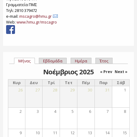
Γραμματεία ΠΜΣ
Τηλ: 2810 379472
e-mail:
mscagro@hmu.gr
Web:
www.hmu.gr/mscagro
Μήνας
(ενεργή καρτέλα)
Εβδομάδα
Ημέρα
Έτος
Πρωτεύουσες καρτέλες
Νοέμβριος 2025
« Prev
Next »
Κυρ
Δευ
Τρί
Τετ
Πέμ
Παρ
Σάβ
26
27
28
29
30
31
1
2
3
4
5
6
7
8
9
10
11
12
13
14
15