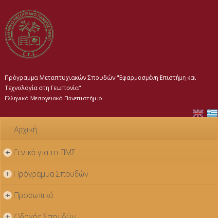
Παράκαμψη
προς το
κυρίως
περιεχόμενο
Πρόγραμμα Μεταπτυχιακών Σπουδών "Εφαρμοσμένη Επιστήμη και
Τεχνολογία στη Γεωπονία"
Ελληνικό Μεσογειακό Πανεπιστήμιο
Αρχική
Γενικά για το ΠΜΣ
+
Πρόγραμμα Σπουδών
+
Προσωπικό
+
Οδηγός Σπουδών
+