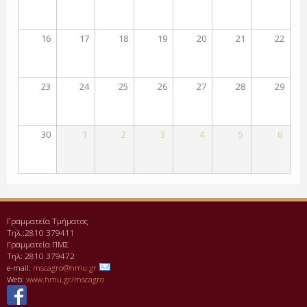
16
17
18
19
20
21
22
23
24
25
26
27
28
29
30
1
2
3
4
5
6
Γραμματεία Τμήματος
Τηλ.:2810 379411
Γραμματεία ΠΜΣ
Τηλ: 2810 379472
e-mail:
mscagro@hmu.gr
Web:
www.hmu.gr/mscagro