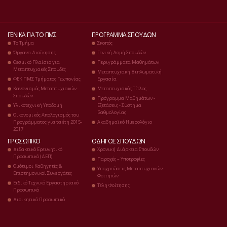
ΓΕΝΙΚΆ ΓΙΑ ΤΟ ΠΜΣ
ΠΡΌΓΡΑΜΜΑ ΣΠΟΥΔΏΝ
Το Τμήμα
Σκοπός
Όργανα Διοίκησης
Γενική Δομή Σπουδών
Θεσμικό Πλαίσιο για
Περιγράμματα Μαθημάτων
Μεταπτυχιακές Σπουδές
Μεταπτυχιακή Διπλωματική
ΦΕΚ ΠΜΣ Τμήματος Γεωπονίας
Εργασία
Κανονισμός Μεταπτυχιακών
Μεταπτυχιακός Τίτλος
Σπουδών
Πρόγραμμα Μαθημάτων -
Υλικοτεχνική Υποδομή
Εξετάσεις - Σύστημα
βαθμολογίας
Οικονομικός Απολογισμός του
Προγράμματος για τα έτη 2015-
Ακαδημαϊκό Ημερολόγιο
2017
ΠΡΟΣΩΠΙΚΌ
ΟΔΗΓΌΣ ΣΠΟΥΔΏΝ
Διδακτικό Ερευνητικό
Χρονική Διάρκεια Σπουδών
Προσωπικό (ΔΕΠ)
Παροχές – Υποτροφίες
Ομότιμοι Καθηγητές &
Υποχρεώσεις Μεταπτυχιακών
Επιστημονικοί Συνεργάτες
Φοιτητών
Ειδικό Τεχνικό Εργαστηριακό
Τέλη Φοίτησης
Προσωπικό
Διοικητικό Προσωπικό