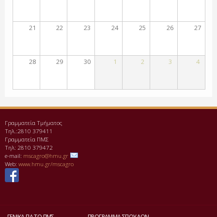
21
22
23
24
25
26
27
28
29
30
1
2
3
4
Γραμματεία Τμήματος
Τηλ.:2810 379411
Γραμματεία ΠΜΣ
Τηλ: 2810 379472
e-mail:
mscagro@hmu.gr
Web:
www.hmu.gr/mscagro
ΓΕΝΙΚΆ ΓΙΑ ΤΟ ΠΜΣ
ΠΡΌΓΡΑΜΜΑ ΣΠΟΥΔΏΝ