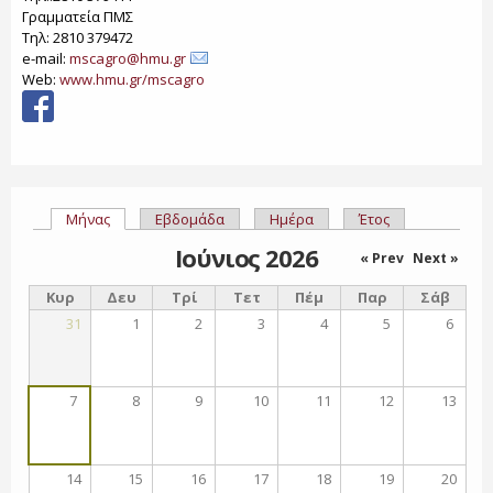
Γραμματεία ΠΜΣ
Τηλ: 2810 379472
e-mail:
mscagro@hmu.gr
Web:
www.hmu.gr/mscagro
Μήνας
(ενεργή καρτέλα)
Εβδομάδα
Ημέρα
Έτος
Πρωτεύουσες καρτέλες
Ιούνιος 2026
« Prev
Next »
Κυρ
Δευ
Τρί
Τετ
Πέμ
Παρ
Σάβ
31
1
2
3
4
5
6
7
8
9
10
11
12
13
14
15
16
17
18
19
20