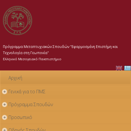
Παράκαμψη
προς το
κυρίως
περιεχόμενο
Πρόγραμμα Μεταπτυχιακών Σπουδών "Εφαρμοσμένη Επιστήμη και
Τεχνολογία στη Γεωπονία"
Ελληνικό Μεσογειακό Πανεπιστήμιο
Αρχική
Γενικά για το ΠΜΣ
+
Πρόγραμμα Σπουδών
+
Προσωπικό
+
Οδηγός Σπουδών
+