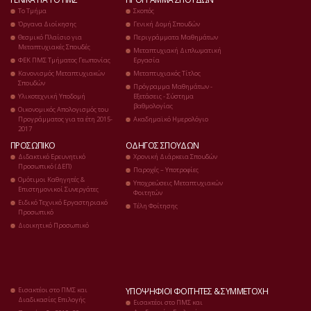
Το Τμήμα
Σκοπός
Όργανα Διοίκησης
Γενική Δομή Σπουδών
Θεσμικό Πλαίσιο για
Περιγράμματα Μαθημάτων
Μεταπτυχιακές Σπουδές
Μεταπτυχιακή Διπλωματική
ΦΕΚ ΠΜΣ Τμήματος Γεωπονίας
Εργασία
Κανονισμός Μεταπτυχιακών
Μεταπτυχιακός Τίτλος
Σπουδών
Πρόγραμμα Μαθημάτων -
Υλικοτεχνική Υποδομή
Εξετάσεις - Σύστημα
βαθμολογίας
Οικονομικός Απολογισμός του
Προγράμματος για τα έτη 2015-
Ακαδημαϊκό Ημερολόγιο
2017
ΠΡΟΣΩΠΙΚΌ
ΟΔΗΓΌΣ ΣΠΟΥΔΏΝ
Διδακτικό Ερευνητικό
Χρονική Διάρκεια Σπουδών
Προσωπικό (ΔΕΠ)
Παροχές – Υποτροφίες
Ομότιμοι Καθηγητές &
Υποχρεώσεις Μεταπτυχιακών
Επιστημονικοί Συνεργάτες
Φοιτητών
Ειδικό Τεχνικό Εργαστηριακό
Τέλη Φοίτησης
Προσωπικό
Διοικητικό Προσωπικό
Εισακτέοι στο ΠΜΣ και
ΥΠΟΨΉΦΙΟΙ ΦΟΙΤΗΤΈΣ & ΣΥΜΜΕΤΟΧΉ
Διαδικασίες Επιλογής
Εισακτέοι στο ΠΜΣ και